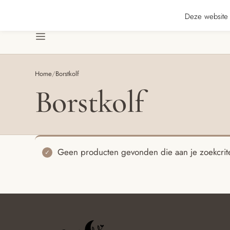
s ★★★★★ · Gratis verzending vanaf € 70 · Gratis kaartje met je bestelling •
Deze website 
Menu
Home
/
Borstkolf
Borstkolf
Geen producten gevonden die aan je zoekcrite