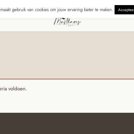
 Verzonden binnen 5 werkdagen
240 reviewers geven ons ★★★★★ · G
maakt gebruik van cookies om jouw ervaring beter te maken.
Acceptee
ria voldoen.