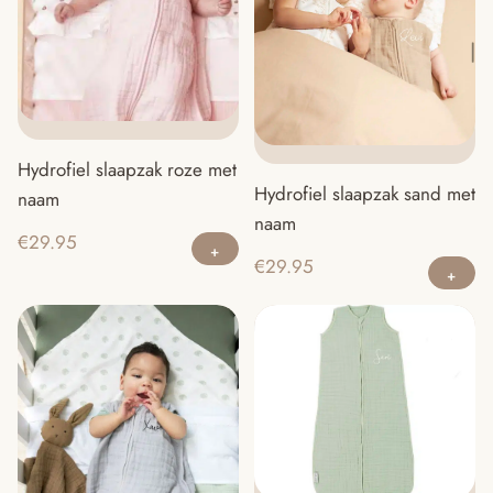
Hydrofiel slaapzak roze met
Hydrofiel slaapzak sand met
naam
naam
Dit
€
29.95
Di
product
€
29.95
pr
heeft
he
meerdere
m
variaties.
va
Deze
D
optie
op
kan
ka
gekozen