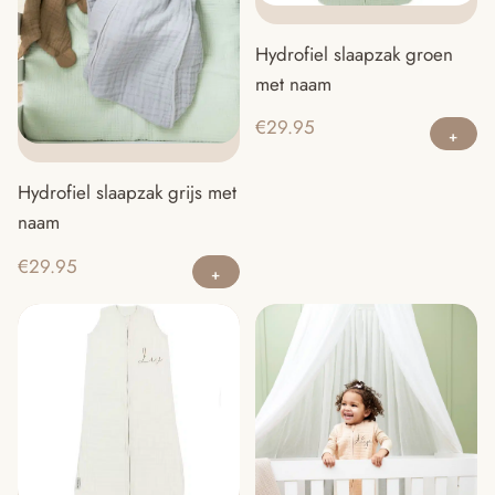
g
worden
w
op
Hydrofiel slaapzak groen
o
de
met naam
d
productpagina
Di
pr
€
29.95
pr
he
Hydrofiel slaapzak grijs met
m
naam
va
Dit
€
29.95
D
product
op
heeft
ka
meerdere
g
variaties.
w
Deze
o
optie
d
kan
pr