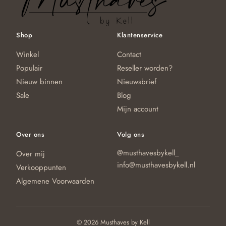
w
o
Shop
Klantenservice
d
pr
Winkel
Contact
Populair
Reseller worden?
Nieuw binnen
Nieuwsbrief
Sale
Blog
Mijn account
Over ons
Volg ons
@musthavesbykell_
Over mij
info@musthavesbykell.nl
Verkooppunten
Algemene Voorwaarden
© 2026 Musthaves by Kell