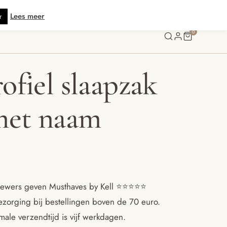
is verzending vanaf € 70 · Gratis kaartje met je bestelling • Verzonden binn
Lees meer
r
0
ofiel slaapzak
met naam
ewers geven Musthaves by Kell ⭐️⭐️⭐️⭐️⭐️
ezorging bij bestellingen boven de 70 euro.
ale verzendtijd is vijf werkdagen.