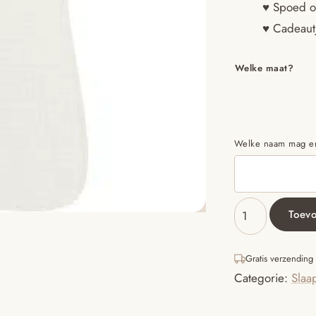
♥ Spoed o
♥ Cadeautj
Welke maat?
Welke naam mag ero
Toev
Hydrofiel
slaapzak
wit
Gratis verzending
met
Categorie:
Slaa
naam
aantal