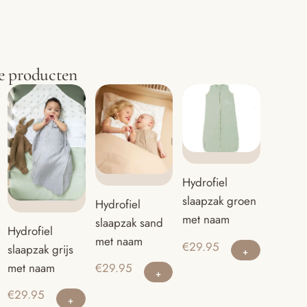
e producten
Hydrofiel
slaapzak groen
Hydrofiel
met naam
slaapzak sand
Hydrofiel
met naam
Dit
€
29.95
slaapzak grijs
product
Dit
met naam
€
29.95
heeft
product
Dit
€
29.95
meerder
heeft