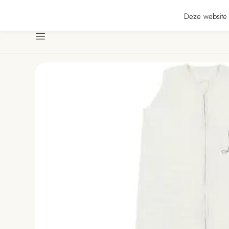
★★★★ · Gratis verzending vanaf € 70 · Gratis kaartje met je bestelling • Ve
Deze website 
Menu