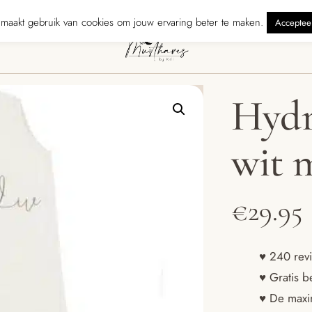
rzonden binnen 5 werkdagen
240 reviewers geven ons ★★★★★ · Grat
maakt gebruik van cookies om jouw ervaring beter te maken.
Acceptee
Hydr
wit 
€
29.95
♥ 240 revi
♥ Gratis b
♥ De maxim