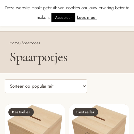
★★★★ · Gratis verzending vanaf € 70 · Gratis kaartje met je bestelling • Ver
Deze website maakt gebruik van cookies om jouw ervaring beter te
maken.
Lees meer
Accepteer
0
Menu
Home
/
Spaarpotjes
Spaarpotjes
Bestseller
Bestseller