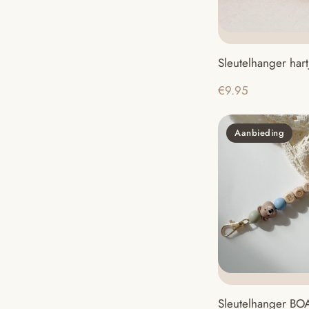
Sleutelhanger hart
€
9.95
Aanbieding
Sleutelhanger BO