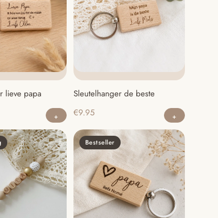
r lieve papa
Sleutelhanger de beste
€
9.95
g
Bestseller