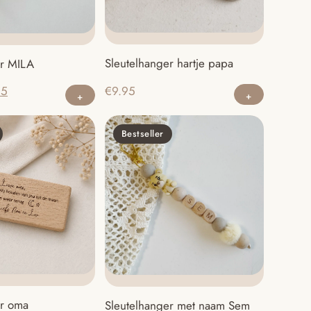
Sleutelhanger hartje papa
er MILA
pronkelijke
Huidige
€
9.95
95
prijs
is:
Bestseller
95.
€9.95.
er oma
Sleutelhanger met naam Sem