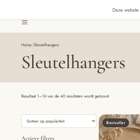
 Gratis verzending vanaf € 70 · Gratis kaartje met je bestelling • Verzonde
Deze website 
Menu
Home
/
Sleutelhangers
Sleutelhangers
Gesorteerd
Resultaat 1–16 van de 40 resultaten wordt getoond
op
populariteit
Bestseller
Actieve filters