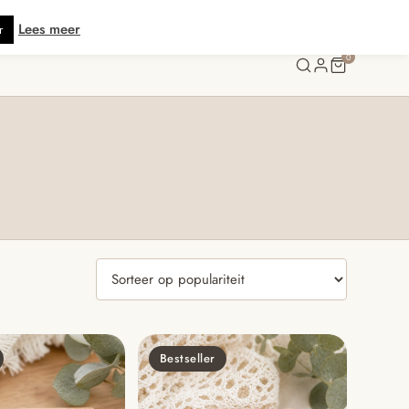
zending vanaf € 70 · Gratis kaartje met je bestelling • Verzonden binnen 5 
Lees meer
r
0
Bestseller