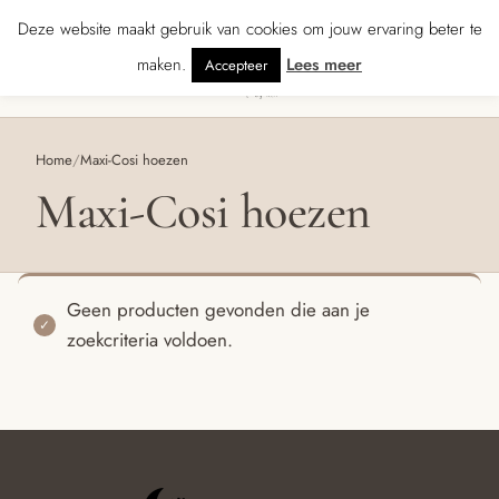
ns ★★★★★ · Gratis verzending vanaf € 70 · Gratis kaartje met je bestelling 
Deze website maakt gebruik van cookies om jouw ervaring beter te
maken.
Lees meer
Accepteer
0
Menu
Home
/
Maxi-Cosi hoezen
Maxi-Cosi hoezen
Geen producten gevonden die aan je
zoekcriteria voldoen.