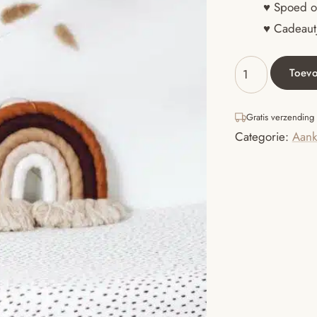
♥ Spoed o
♥ Cadeautj
Toev
Aankleedkussenho
dots
wit
Gratis verzending
aantal
Categorie:
Aank