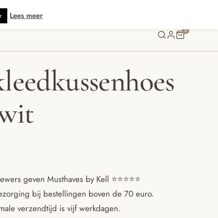
s verzending vanaf € 70 · Gratis kaartje met je bestelling • Verzonden binn
Lees meer
r
0
leedkussenhoes
wit
ewers geven Musthaves by Kell ⭐️⭐️⭐️⭐️⭐️
ezorging bij bestellingen boven de 70 euro.
ale verzendtijd is vijf werkdagen.