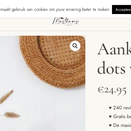
zonden binnen 5 werkdagen
240 reviewers geven ons ★★★★★ · Grati
maakt gebruik van cookies om jouw ervaring beter te maken.
Acceptee
Aank
dots 
€
24.95
♥ 240 revi
♥ Gratis b
♥ De maxim