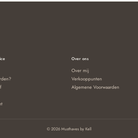
ice
Over ons
Over mij
orden?
Verkooppunten
f
Algemene Voorwaarden
nt
© 2026 Musthaves by Kell