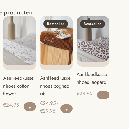
e producten
Bestseller
Bestseller
Aankleedkusse
Aankleedkusse
Aankleedkusse
nhoes leopard
nhoes cotton
nhoes cognac
€
24.95
flower
rib
€
24.95
-
Dit
€
24.95
Prijsklasse:
€
29.95
product
€24.95
heeft
tot
meerdere