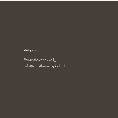
€29.95
variaties.
Deze
optie
kan
gekozen
worden
op
Volg ons
de
@musthavesbykell_
productpagina
info@musthavesbykell.nl