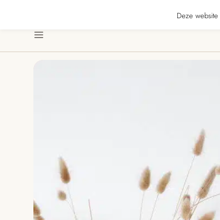
★★★ · Gratis verzending vanaf € 70 · Gratis kaartje met je bestelling • Ver
Deze website 
Menu