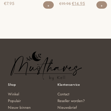
pr
productpagina
Oorspronkelijke
Huidige
€
14.95
€
7.95
€
19.95
prijs
prijs
was:
is:
€19.95.
€14.95.
Shop
Klantenservice
Winkel
Contact
Populair
Reseller worden?
Nieuw binnen
Nieuwsbrief