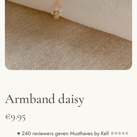
Armband daisy
€
9.95
♥ 240 reviewers geven Musthaves by Kell ⭐️⭐️⭐️⭐️⭐️