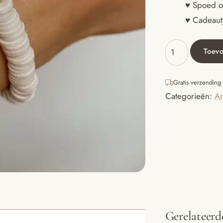
♥ Spoed o
♥ Cadeautj
Toev
Armband
katsuki
hartje
Gratis verzending
aantal
Categorieën:
Ar
Gerelateerd