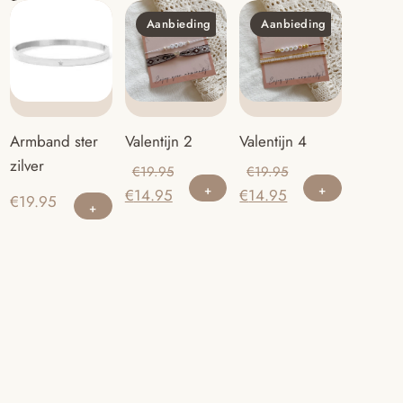
Aanbieding
Aanbieding
Valentijn 4
Valentijn 2
Armband ster
zilver
Oorspronkelijke
Oorspronkelijke
€
19.95
€
19.95
Huidige
prijs
Huidige
prijs
€
14.95
€
14.95
€
19.95
prijs
was:
prijs
was:
is:
€19.95.
is:
€19.95.
€14.95.
€14.95.