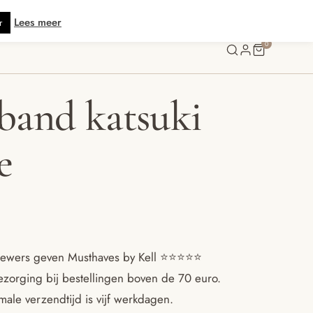
is verzending vanaf € 70 · Gratis kaartje met je bestelling • Verzonden bin
Lees meer
r
0
and katsuki
e
ewers geven Musthaves by Kell ⭐️⭐️⭐️⭐️⭐️
ezorging bij bestellingen boven de 70 euro.
ale verzendtijd is vijf werkdagen.