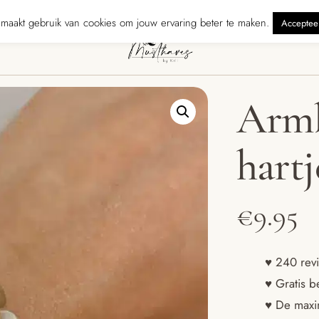
rzonden binnen 5 werkdagen
240 reviewers geven ons ★★★★★ · Grat
maakt gebruik van cookies om jouw ervaring beter te maken.
Acceptee
Armb
hartj
€
9.95
♥ 240 revi
♥ Gratis b
♥ De maxim