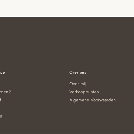
ice
Over ons
Over mij
orden?
Verkooppunten
f
Algemene Voorwaarden
nt