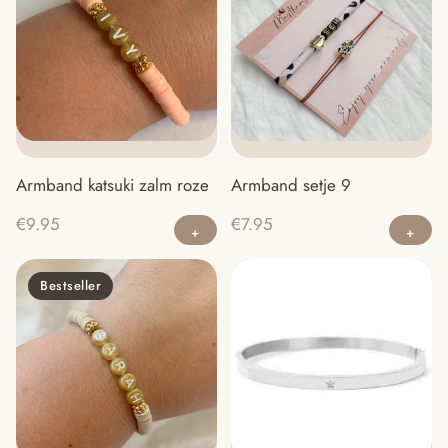
Armband katsuki zalm roze
Armband setje 9
Dit
€
9.95
€
7.95
product
heeft
Bestseller
meerdere
variaties.
Deze
optie
kan
gekozen