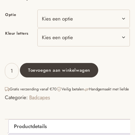
Optie
Kleur letters
Toevoegen aan winkelwagen
BADCAPE
BASIC
BADSTOF
Gratis verzending vanaf €70
Veilig betalen
Handgemaakt met liefde
-
Categorie:
Badcapes
TOFFEE
-
80X80CM
-
MET
Productdetails
NAAM
aantal