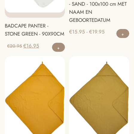
- SAND - 100x100 cm MET
NAAM EN
GEBOORTEDATUM
BADCAPE PANTER -
Di
Prijsklasse:
€
15.95
-
€
19.95
STONE GREEN - 90X90CM
pr
€15.95
Oorspronkelijke
Huidige
€
16.95
he
€
20.95
tot
prijs
prijs
m
€19.95
was:
is:
va
€20.95.
€16.95.
D
op
ka
g
w
o
d
pr