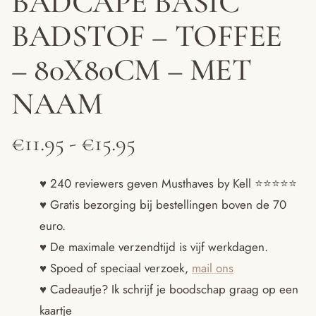
BADCAPE BASIC
BADSTOF – TOFFEE
– 80X80CM – MET
NAAM
Prijsklasse:
€
11.95
-
€
15.95
€11.95
♥ 240 reviewers geven Musthaves by Kell ⭐️⭐️⭐️⭐️⭐️
♥ Gratis bezorging bij bestellingen boven de 70
tot
euro.
€15.95
♥ De maximale verzendtijd is vijf werkdagen.
♥ Spoed of speciaal verzoek,
mail ons
♥ Cadeautje? Ik schrijf je boodschap graag op een
kaartje