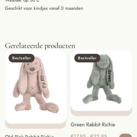
Wasbaar op 30°C
Geschikt voor kindjes vanaf 0 maanden
Gerelateerde producten
Bestseller
Bestseller
Green Rabbit Richie
Di
Prijsklasse:
€
17.95
-
€
22.95
Old Pink Rabbit Richie