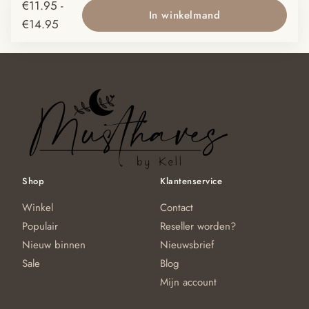
meerdere
€
11.95
-
€20.95
va
In winkelmand
variaties.
Prijsklasse:
€
14.95
D
Deze
€11.95
op
optie
tot
ka
kan
€14.95
g
gekozen
w
worden
o
op
d
de
pr
productpagina
Shop
Klantenservice
Winkel
Contact
Populair
Reseller worden?
Nieuw binnen
Nieuwsbrief
Sale
Blog
Mijn account