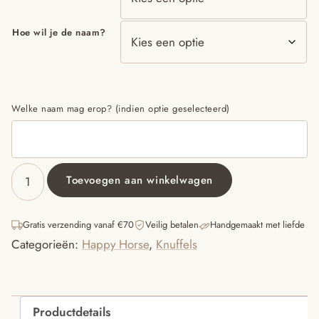
Hoe wil je de naam?
Welke naam mag erop? (indien optie geselecteerd)
Toevoegen aan winkelwagen
Beige
Rabbit
Richie
Gratis verzending vanaf €70
Veilig betalen
Handgemaakt met liefde
Tuttle
Categorieën:
Happy Horse
,
Knuffels
aantal
Productdetails