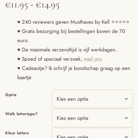
Prijsklasse:
€
11.95
-
€
14.95
€11.95
♥ 240 reviewers geven Musthaves by Kell ⭐️⭐️⭐️⭐️⭐️
♥ Gratis bezorging bij bestellingen boven de 70
tot
euro.
€14.95
♥ De maximale verzendtijd is vijf werkdagen.
♥ Spoed of speciaal verzoek,
mail ons
♥ Cadeautje? Ik schrijf je boodschap graag op een
kaartje
Optie
Welk lettertype?
Kleur letters