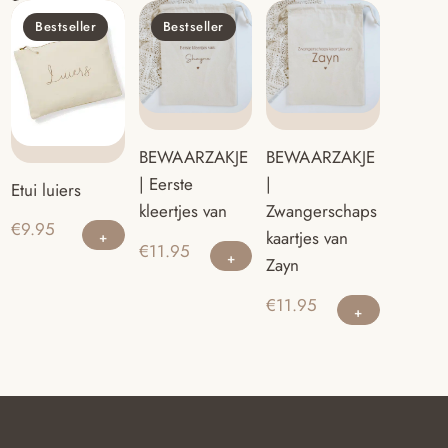
Bestseller
Bestseller
BEWAARZAKJE
BEWAARZAKJE
|
| Eerste
Etui luiers
Zwangerschaps
kleertjes van
€
9.95
kaartjes van
€
11.95
Zayn
€
11.95