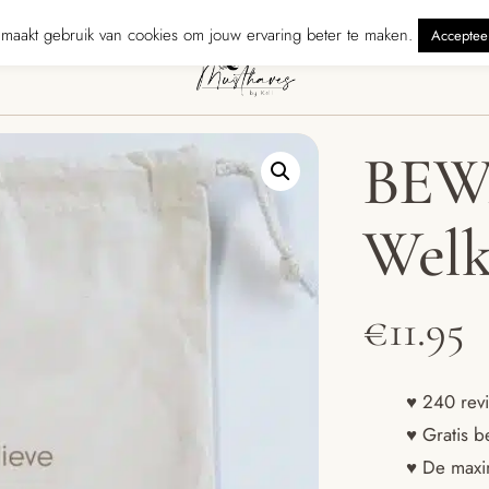
rzonden binnen 5 werkdagen
240 reviewers geven ons ★★★★★ · Grat
maakt gebruik van cookies om jouw ervaring beter te maken.
Acceptee
BEW
Welk
€
11.95
♥ 240 revi
♥ Gratis b
♥ De maxim