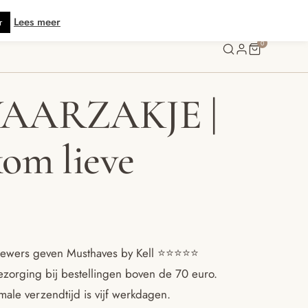
is verzending vanaf € 70 · Gratis kaartje met je bestelling • Verzonden bin
Lees meer
r
0
AARZAKJE |
om lieve
ewers geven Musthaves by Kell ⭐️⭐️⭐️⭐️⭐️
ezorging bij bestellingen boven de 70 euro.
ale verzendtijd is vijf werkdagen.