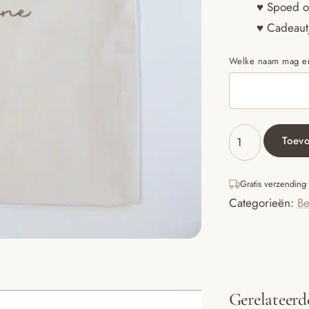
♥ Spoed o
♥ Cadeautj
Welke naam mag ero
Toev
BEWAARZAKJE
|
Welkom
Gratis verzending
lieve
Categorieën:
Be
aantal
Gerelateerd