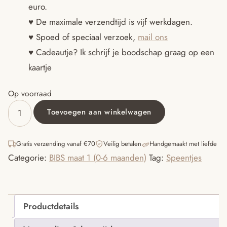
euro.
♥ De maximale verzendtijd is vijf werkdagen.
♥ Spoed of speciaal verzoek,
mail ons
♥ Cadeautje? Ik schrijf je boodschap graag op een
kaartje
Op voorraad
Toevoegen aan winkelwagen
Bibs
Violet
Sky
Gratis verzending vanaf €70
Veilig betalen
Handgemaakt met liefde
maat
Categorie:
BIBS maat 1 (0-6 maanden)
Tag:
Speentjes
1
aantal
Productdetails