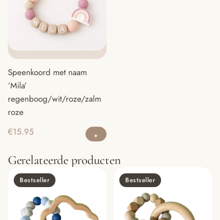
Speenkoord met naam
‘Mila’
regenboog/wit/roze/zalm
roze
Dit
€
15.95
product
heeft
Gerelateerde producten
meerdere
variaties.
Bestseller
Bestseller
Deze
optie