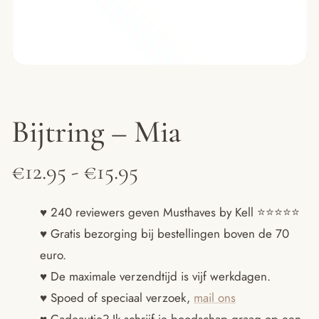
Bijtring – Mia
Prijsklasse:
€
12.95
-
€
15.95
€12.95
♥ 240 reviewers geven Musthaves by Kell ⭐️⭐️⭐️⭐️⭐️
♥ Gratis bezorging bij bestellingen boven de 70
tot
euro.
€15.95
♥ De maximale verzendtijd is vijf werkdagen.
♥ Spoed of speciaal verzoek,
mail ons
♥ Cadeautje? Ik schrijf je boodschap graag op een