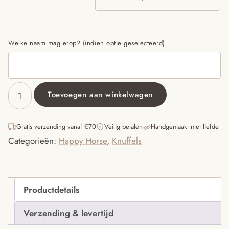
Welke naam mag erop? (indien optie geselecteerd)
Toevoegen aan winkelwagen
Blue
Monkey
Mickey
Gratis verzending vanaf €70
Veilig betalen
Handgemaakt met liefde
Tuttle
Categorieën:
Happy Horse
,
Knuffels
aantal
Productdetails
Verzending & levertijd