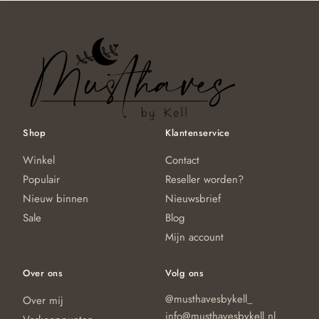
ka
optie
tot
g
kan
€14.95
w
gekozen
o
worden
d
op
pr
de
productpagina
Shop
Klantenservice
Winkel
Contact
Populair
Reseller worden?
Nieuw binnen
Nieuwsbrief
Sale
Blog
Mijn account
Over ons
Volg ons
@musthavesbykell_
Over mij
info@musthavesbykell.nl