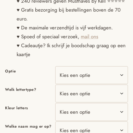
♥ 240 reviewers geven Musthaves by Kell ⭐️⭐️⭐️⭐️⭐️
♥ Gratis bezorging bij bestellingen boven de 70
tot
euro.
€14.95
♥ De maximale verzendtijd is vijf werkdagen.
♥ Spoed of speciaal verzoek,
mail ons
♥ Cadeautje? Ik schrijf je boodschap graag op een
kaartje
Optie
Welk lettertype?
Kleur letters
Welke naam mag er op?