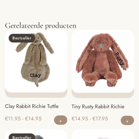
Gerelateerde producten
Bestseller
Clay Rabbit Richie Tuttle
Tiny Rusty Rabbit Richie
Dit
Di
Prijsklasse:
Prijsklasse:
€
11.95
-
€
14.95
€
14.95
-
€
17.95
product
pr
€11.95
€14.95
heeft
he
tot
tot
Bestseller