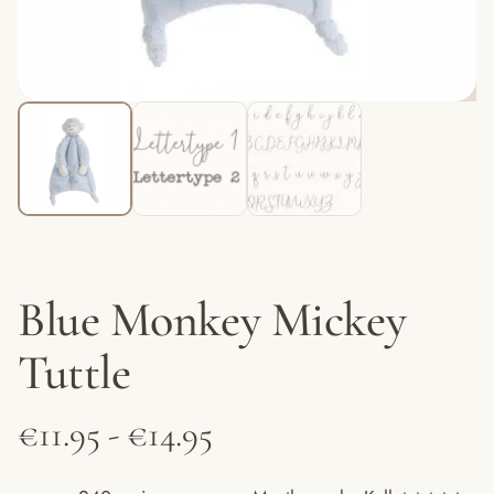
Blue Monkey Mickey
Tuttle
Prijsklasse:
€
11.95
-
€
14.95
€11.95