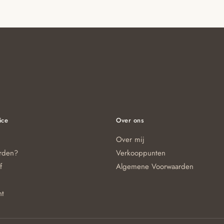
ice
Over ons
Over mij
orden?
Verkooppunten
f
Algemene Voorwaarden
nt