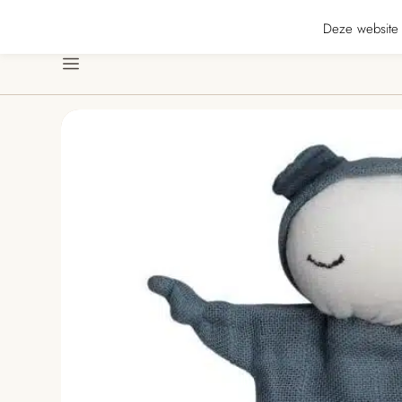
★★★★★ · Gratis verzending vanaf € 70 · Gratis kaartje met je bestelling • V
Deze website 
Menu