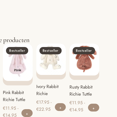
e producten
Bestseller
Bestseller
Bestseller
Ivory Rabbit
Rusty Rabbit
Pink Rabbit
Richie
Richie Tuttle
Richie Tuttle
€
17.95
-
€
11.95
-
Dit
Dit
€
11.95
-
Prijsklasse:
€
22.95
Prijsklasse:
Dit
€
14.95
product
product
Prijsklasse:
€
14.95
€17.95
€11.95
product