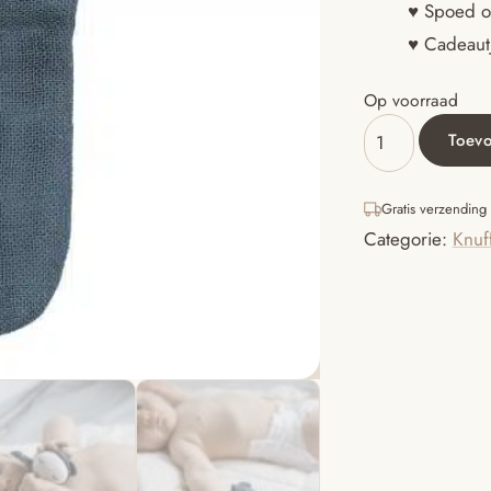
♥ Spoed o
♥ Cadeautj
Op voorraad
Toev
Cuddle
-
Doll
Gratis verzending
-
Categorie:
Knuf
Blue
Spruce
aantal