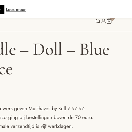
tis verzending vanaf € 70 · Gratis kaartje met je bestelling • Verzonden bin
Lees meer
r
0
le – Doll – Blue
ce
ewers geven Musthaves by Kell ⭐️⭐️⭐️⭐️⭐️
ezorging bij bestellingen boven de 70 euro.
ale verzendtijd is vijf werkdagen.