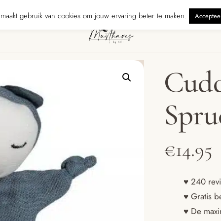
erzonden binnen 5 werkdagen
240 reviewers geven ons ★★★★★ · Gra
maakt gebruik van cookies om jouw ervaring beter te maken.
Acceptee
Cudd
Spru
€
14.95
♥ 240 revi
♥ Gratis b
♥ De maxim