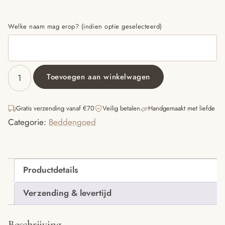
Welke naam mag erop? (indien optie geselecteerd)
Toevoegen aan winkelwagen
DEKEN
BOUCLÉ
-
Gratis verzending vanaf €70
Veilig betalen
Handgemaakt met liefde
OFFWHITE
Categorie:
Beddengoed
-
75X100
cm
aantal
Productdetails
Verzending & levertijd
Beschrijving