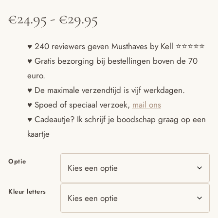
Prijsklasse:
€
24.95
-
€
29.95
€24.95
♥ 240 reviewers geven Musthaves by Kell ⭐️⭐️⭐️⭐️⭐️
♥ Gratis bezorging bij bestellingen boven de 70
tot
euro.
€29.95
♥ De maximale verzendtijd is vijf werkdagen.
♥ Spoed of speciaal verzoek,
mail ons
♥ Cadeautje? Ik schrijf je boodschap graag op een
kaartje
Optie
Kleur letters