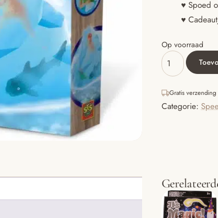
♥ Spoed o
♥ Cadeautj
Op voorraad
Toev
Explore
-
ijsberg
Gratis verzending
bikken
Categorie:
Spee
aantal
Gerelateerd