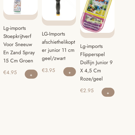
Lg-imports
LG-Imports
Stoepkrijtverf
afschiethelikopt
Voor Sneeuw
Lg-imports
er junior 11 cm
En Zand Spray
Flipperspel
geel/zwart
15 Cm Groen
Dolfijn Junior 9
€
3.95
X 4,5 Cm
€
4.95
Roze/geel
€
2.95