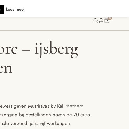
is verzending vanaf € 70 · Gratis kaartje met je bestelling • Verzonden bin
Lees meer
r
0
re – ijsberg
en
ewers geven Musthaves by Kell ⭐️⭐️⭐️⭐️⭐️
ezorging bij bestellingen boven de 70 euro.
ale verzendtijd is vijf werkdagen.