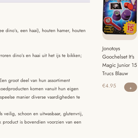
twee dino’s, een haai), houten hamer, houten
Jonotoys
ren dino’s en haai uit het ijs te bikken;
Goochelset It's
Magic Junior 15
Trucs Blauw
 Een groot deel van hun assortiment
€
4.95
elgoedproducten komen vanuit hun eigen
 speelse manier diverse vaardigheden te
 veilig, schoon en uitwasbaar, glutenvrij,
Elk product is bovendien voorzien van een