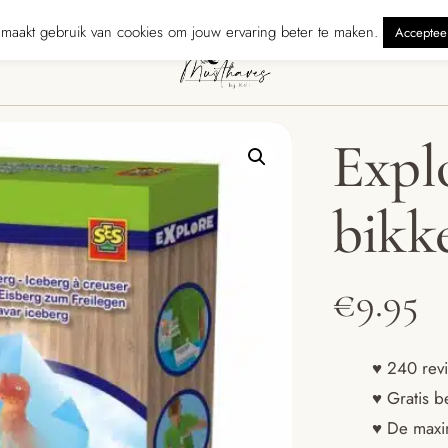
rzonden binnen 5 werkdagen
240 reviewers geven ons ★★★★★ · Grat
maakt gebruik van cookies om jouw ervaring beter te maken.
Acceptee
Explo
bikk
€
9.95
♥ 240 revi
♥ Gratis b
♥ De maxim