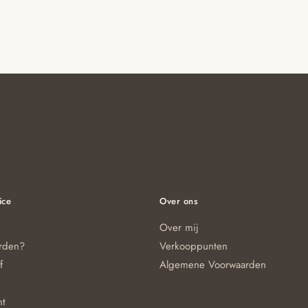
ice
Over ons
Over mij
orden?
Verkooppunten
f
Algemene Voorwaarden
nt