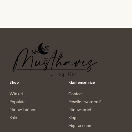
€34.95.
€17.95.
Shop
Klantenservice
Winkel
Contact
Populair
Reseller worden?
Nieuw binnen
Nieuwsbrief
Sale
Blog
Mijn account