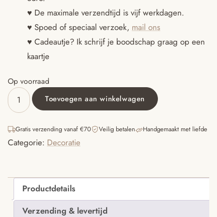
€19.95.
€14.95.
♥ De maximale verzendtijd is vijf werkdagen.
♥ Spoed of speciaal verzoek,
mail ons
♥ Cadeautje? Ik schrijf je boodschap graag op een
kaartje
Op voorraad
Toevoegen aan winkelwagen
Garland
rainbows
aantal
Gratis verzending vanaf €70
Veilig betalen
Handgemaakt met liefde
Categorie:
Decoratie
Productdetails
Verzending & levertijd