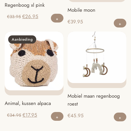
Regenboog xl pink
Mobile moon
Oorspronkelijke
Huidige
€
26.95
€
33.95
€
39.95
prijs
prijs
was:
is:
€33.95.
€26.95.
Aanbieding
Mobiel maan regenboog
Animal, kussen alpaca
roest
Oorspronkelijke
Huidige
€
17.95
€
45.95
€
34.95
prijs
prijs
was:
is: