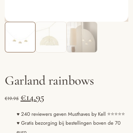
Garland rainbows
Oorspronkelijke
Huidige
€
14.95
€
19.95
prijs
prijs
♥ 240 reviewers geven Musthaves by Kell ⭐️⭐️⭐️⭐️⭐️
♥ Gratis bezorging bij bestellingen boven de 70
was:
is:
euro.