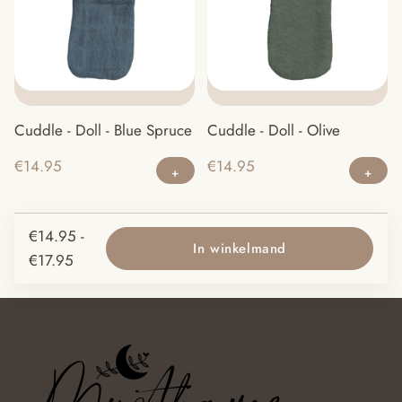
op
ka
g
w
o
Cuddle - Doll - Blue Spruce
Cuddle - Doll - Olive
d
pr
€
14.95
€
14.95
€
14.95
-
In winkelmand
Prijsklasse:
€
17.95
€14.95
tot
€17.95