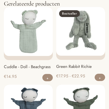
Gerelateerde producten
Bestseller
Green Rabbit Richie
Cuddle - Doll - Beachgrass
Di
Prijsklasse:
€
17.95
-
€
22.95
€
14.95
pr
€17.95
he
tot
m
€22.95
va
D