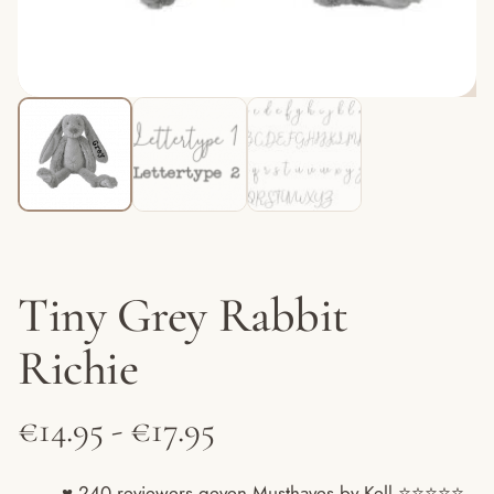
Tiny Grey Rabbit
Richie
Prijsklasse:
€
14.95
-
€
17.95
€14.95
♥ 240 reviewers geven Musthaves by Kell ⭐️⭐️⭐️⭐️⭐️