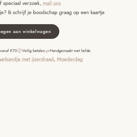
f speciaal verzoek,
mail ons
95.
€12.95.
e? Ik schrijf je boodschap graag op een kaartje
oegen aan winkelwagen
 vanaf €70
Veilig betalen
Handgemaakt met liefde
arbandje met ijzerdraad
,
Moederdag