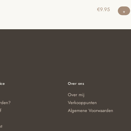
€
9.95
ice
Over ons
Over mij
orden?
Verkooppunten
f
Algemene Voorwaarden
nt