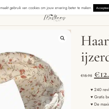
rzonden binnen 5 werkdagen
240 reviewers geven ons ★★★★★ · Grat
maakt gebruik van cookies om jouw ervaring beter te maken.
Acceptee
Haar
ijzer
Oor
€
12
€
15.95
prij
♥ 240 revi
♥ Gratis b
was
♥ De maxim