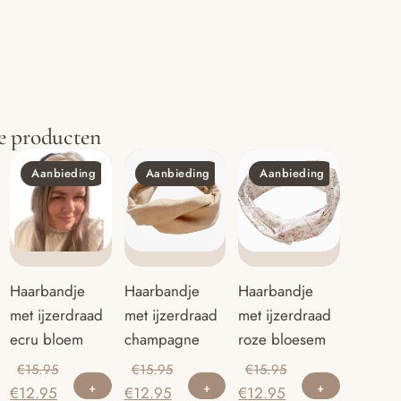
e producten
Aanbieding
Aanbieding
Aanbieding
Haarbandje
Haarbandje
Haarbandje
met ijzerdraad
met ijzerdraad
met ijzerdraad
ecru bloem
champagne
roze bloesem
Oorspronkelijke
Oorspronkelijke
Oorspronkelijke
€
15.95
€
15.95
€
15.95
Huidige
prijs
Huidige
prijs
Huidige
prijs
€
12.95
€
12.95
€
12.95