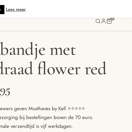
is verzending vanaf € 70 · Gratis kaartje met je bestelling • Verzonden bin
Lees meer
r
0
bandje met
draad flower red
spronkelijke
Huidige
.95
s
prijs
ewers geven Musthaves by Kell ⭐️⭐️⭐️⭐️⭐️
ezorging bij bestellingen boven de 70 euro.
:
is:
ale verzendtijd is vijf werkdagen.