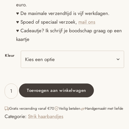
euro.
♥ De maximale verzendtijd is vijf werkdagen.
♥ Spoed of speciaal verzoek,
mail ons
♥ Cadeautje? Ik schrijf je boodschap graag op een
kaartje
Kleur
Toevoegen aan winkelwagen
Haarbandjes
met
strik
Gratis verzending vanaf €70
Veilig betalen
Handgemaakt met liefde
aardetinten
Categorie:
Strik haarbandjes
aantal