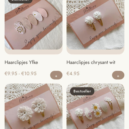
Haarclipjes chrysant wit
Haarclipjes Yfke
Dit
Prijsklasse:
€
4.95
€
9.95
-
€
10.95
product
€9.95
heeft
tot
Bestseller
meerdere
€10.95
variaties.
Deze
optie
kan