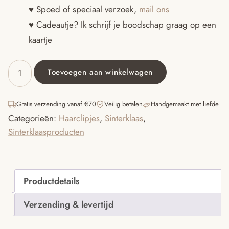
♥ Spoed of speciaal verzoek,
mail ons
♥ Cadeautje? Ik schrijf je boodschap graag op een
kaartje
Toevoegen aan winkelwagen
Haarclipjes
mijter
en
Gratis verzending vanaf €70
Veilig betalen
Handgemaakt met liefde
staf
Categorieën:
Haarclipjes
,
Sinterklaas
,
aantal
Sinterklaasproducten
Productdetails
Verzending & levertijd