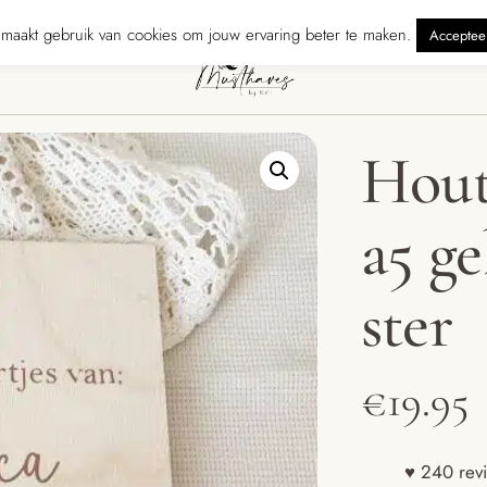
zonden binnen 5 werkdagen
240 reviewers geven ons ★★★★★ · Grati
maakt gebruik van cookies om jouw ervaring beter te maken.
Acceptee
Hout
a5 g
ster
€
19.95
♥ 240 revi