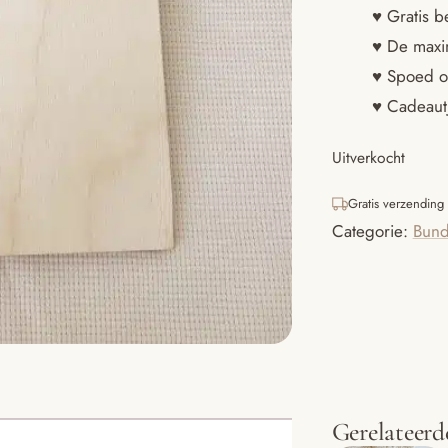
♥ Gratis b
♥ De maxim
♥ Spoed o
♥ Cadeautj
Uitverkocht
Gratis verzending
Categorie:
Bund
Gerelateerd