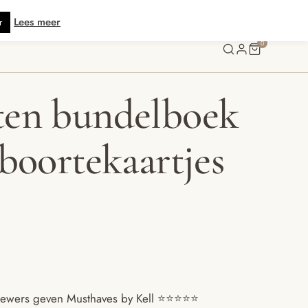
s verzending vanaf € 70 · Gratis kaartje met je bestelling • Verzonden binn
Lees meer
r
0
en bundelboek
eboortekaartjes
ewers geven Musthaves by Kell ⭐️⭐️⭐️⭐️⭐️