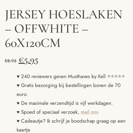
JERSEY HOESLAKEN
– OFFWHITE –
60X120CM
Oorspronkelijke
Huidige
€
5.95
€
8.95
prijs
prijs
♥ 240 reviewers geven Musthaves by Kell ⭐️⭐️⭐️⭐️⭐️
♥ Gratis bezorging bij bestellingen boven de 70
was:
is:
euro.
€8.95.
€5.95.
♥ De maximale verzendtijd is vijf werkdagen.
♥ Spoed of speciaal verzoek,
mail ons
♥ Cadeautje? Ik schrijf je boodschap graag op een
kaartje