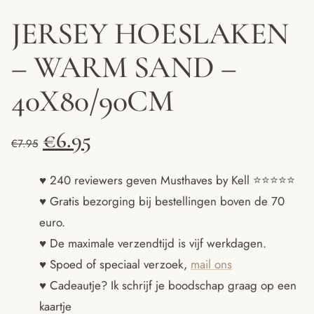
JERSEY HOESLAKEN
– WARM SAND –
40X80/90CM
Oorspronkelijke
Huidige
€
6.95
€
7.95
prijs
prijs
♥ 240 reviewers geven Musthaves by Kell ⭐️⭐️⭐️⭐️⭐️
♥ Gratis bezorging bij bestellingen boven de 70
was:
is:
euro.
€7.95.
€6.95.
♥ De maximale verzendtijd is vijf werkdagen.
♥ Spoed of speciaal verzoek,
mail ons
♥ Cadeautje? Ik schrijf je boodschap graag op een
kaartje