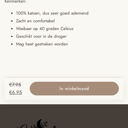
Kenmerken:
100% katoen, dus zeer goed ademend
Zacht en comfortabel
Wasbaar op 40 graden Celsius
Geschikt voor in de droger
Mag heet gestreken worden
Oorspronkelijke
€
7.95
In winkelmand
prijs
Huidige
€
6.95
was:
prijs
€7.95.
is:
€6.95.