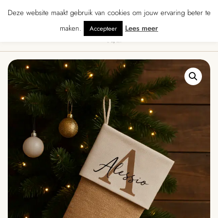
★★★ · Gratis verzending vanaf € 70 · Gratis kaartje met je bestelling • Verz
Deze website maakt gebruik van cookies om jouw ervaring beter te
maken.
Lees meer
Accepteer
0
Menu