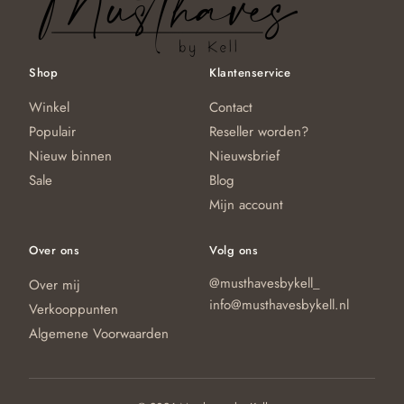
d
pr
Shop
Klantenservice
Winkel
Contact
Populair
Reseller worden?
Nieuw binnen
Nieuwsbrief
Sale
Blog
Mijn account
Over ons
Volg ons
@musthavesbykell_
Over mij
info@musthavesbykell.nl
Verkooppunten
Algemene Voorwaarden