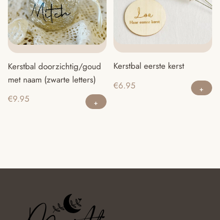
op
ka
g
w
o
Kerstbal eerste kerst
Kerstbal doorzichtig/goud
d
met naam (zwarte letters)
Di
pr
€
6.95
pr
€
9.95
he
m
va
D
op
ka
g
w
o