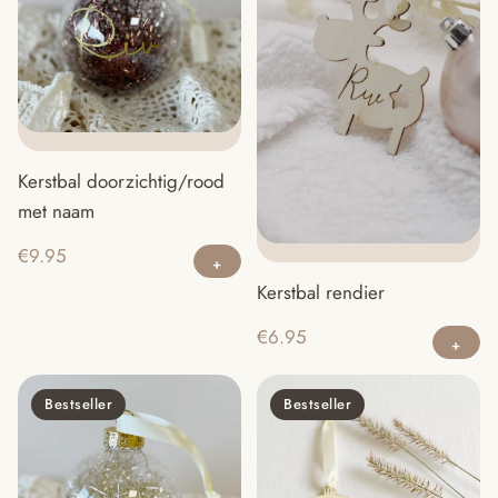
Kerstbal doorzichtig/rood
met naam
€
9.95
Kerstbal rendier
Di
€
6.95
pr
he
Bestseller
Bestseller
m
va
D