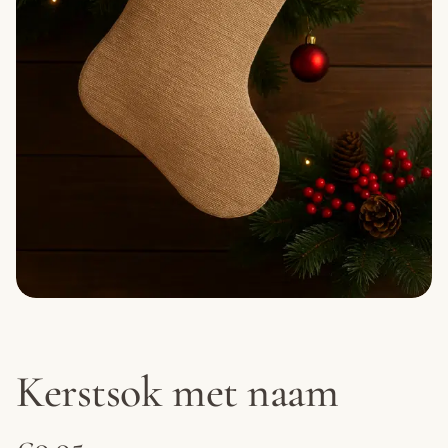
Kerstsok met naam
€
9.95