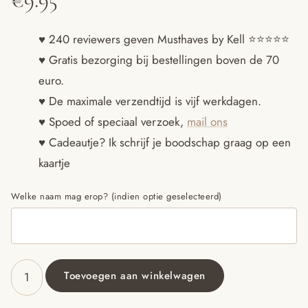
♥ 240 reviewers geven Musthaves by Kell ⭐️⭐️⭐️⭐️⭐️
♥ Gratis bezorging bij bestellingen boven de 70
euro.
♥ De maximale verzendtijd is vijf werkdagen.
♥ Spoed of speciaal verzoek,
mail ons
♥ Cadeautje? Ik schrijf je boodschap graag op een
kaartje
Welke naam mag erop? (indien optie geselecteerd)
Toevoegen aan winkelwagen
Kerstsok
met