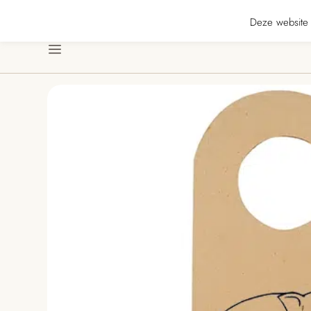
 ★★★★★ · Gratis verzending vanaf € 70 · Gratis kaartje met je bestelling • 
Deze website 
Menu