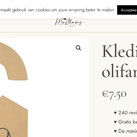
Verzonden binnen 5 werkdagen
240 reviewers geven ons ★★★★★ · Gr
maakt gebruik van cookies om jouw ervaring beter te maken.
Acceptee
Kled
olifa
€
7.50
♥ 240 revi
♥ Gratis b
♥ De maxim