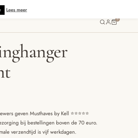
atis verzending vanaf € 70 · Gratis kaartje met je bestelling • Verzonden b
Lees meer
r
0
inghanger
nt
ewers geven Musthaves by Kell ⭐️⭐️⭐️⭐️⭐️
ezorging bij bestellingen boven de 70 euro.
ale verzendtijd is vijf werkdagen.