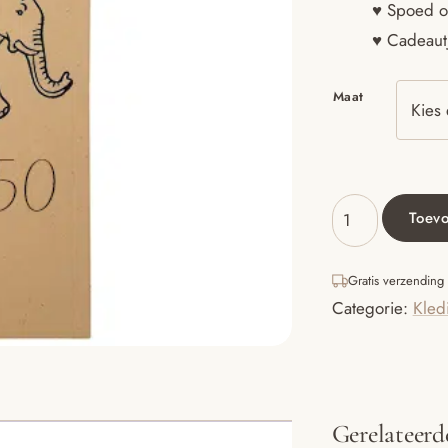
♥ Spoed o
♥ Cadeautj
Maat
Toev
Kledinghanger
olifant
aantal
Gratis verzending
Categorie:
Kled
Gerelateerd