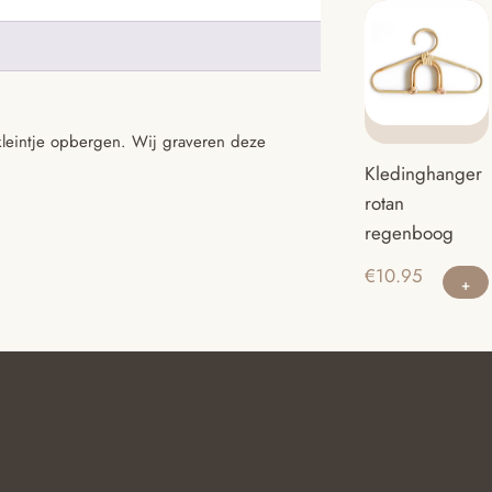
kleintje opbergen. Wij graveren deze
Kledinghanger
rotan
regenboog
€
10.95