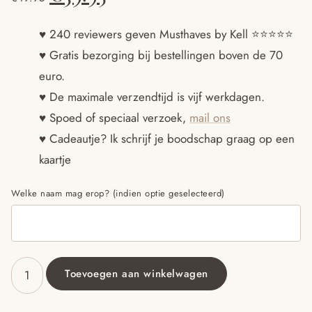
prijs
prijs
♥ 240 reviewers geven Musthaves by Kell ⭐️⭐️⭐️⭐️⭐️
♥ Gratis bezorging bij bestellingen boven de 70
was:
is:
euro.
€49.95.
€39.95.
♥ De maximale verzendtijd is vijf werkdagen.
♥ Spoed of speciaal verzoek,
mail ons
♥ Cadeautje? Ik schrijf je boodschap graag op een
kaartje
Welke naam mag erop? (indien optie geselecteerd)
Toevoegen aan winkelwagen
Kraamcadeau
met
naam