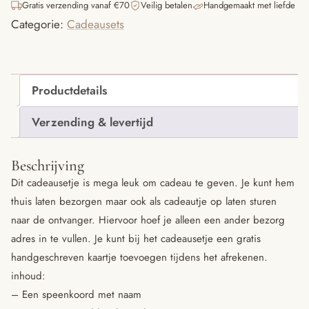
Gratis verzending vanaf €70
Veilig betalen
Handgemaakt met liefde
-
Categorie:
Cadeausets
Cadeauset
groen
€40
badstof
aantal
Productdetails
Verzending & levertijd
Beschrijving
Dit cadeausetje is mega leuk om cadeau te geven. Je kunt hem
thuis laten bezorgen maar ook als cadeautje op laten sturen
naar de ontvanger. Hiervoor hoef je alleen een ander bezorg
adres in te vullen. Je kunt bij het cadeausetje een gratis
handgeschreven kaartje toevoegen tijdens het afrekenen.
inhoud:
– Een speenkoord met naam