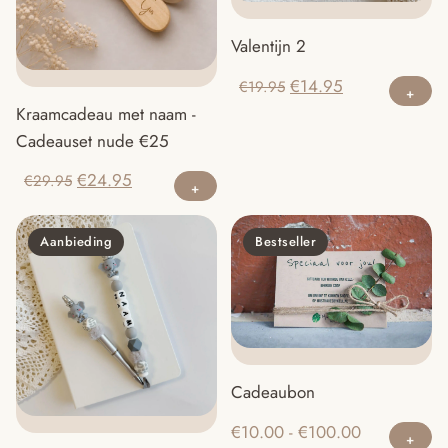
Valentijn 2
Oorspronkelijke
Huidige
€
14.95
€
19.95
prijs
prijs
Kraamcadeau met naam -
was:
is:
Cadeauset nude €25
€19.95.
€14.95.
Oorspronkelijke
Huidige
€
24.95
€
29.95
prijs
prijs
was:
is:
Aanbieding
Bestseller
€29.95.
€24.95.
Cadeaubon
Di
Prijsklasse:
€
10.00
-
€
100.00