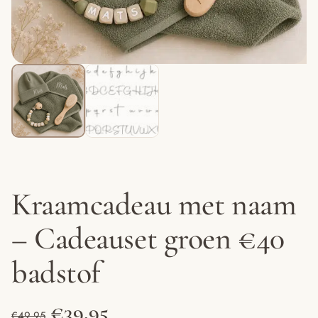
Kraamcadeau met naam
– Cadeauset groen €40
badstof
Oorspronkelijke
Huidige
€
39.95
€
49.95