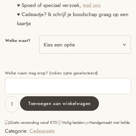
♥ Spoed of speciaal verzoek,
mail ons
♥ Cadeautje? Ik schrijf je boodschap graag op een
kaartje
Welke maat?
Welke naam mag erop? (indien optie geselecteerd)
Toevoegen aan winkelwagen
Kraamcadeauset
met
naam
Gratis verzending vanaf €70
Veilig betalen
Handgemaakt met liefde
wit
Categorie:
Cadeausets
groen