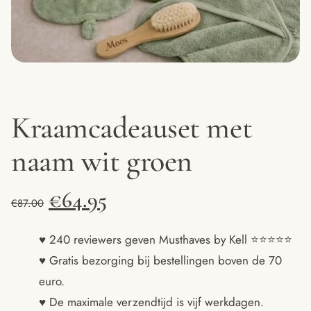
Kraamcadeauset met
naam wit groen
Oorspronkelijke
Huidige
€
64.95
€
87.00
prijs
prijs
♥ 240 reviewers geven Musthaves by Kell ⭐️⭐️⭐️⭐️⭐️
♥ Gratis bezorging bij bestellingen boven de 70
was:
is:
euro.
€87.00.
€64.95.
♥ De maximale verzendtijd is vijf werkdagen.