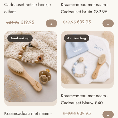
Kraamcadeau met naam -
Cadeauset notitie boekje
Cadeauset bruin €39.95
olifant
Oorspronkelijke
Huidige
Oorspronkelijke
Huidige
€
39.95
€
19.95
€
49.95
€
24.95
prijs
prijs
prijs
prijs
was:
is:
was:
is:
Aanbieding
Aanbieding
€49.95.
€39.95.
€24.95.
€19.95.
Kraamcadeau met naam -
Cadeauset blauw €40
Oorspronkelijke
Huidige
€
39.95
Kraamcadeau met naam -
€
49.95