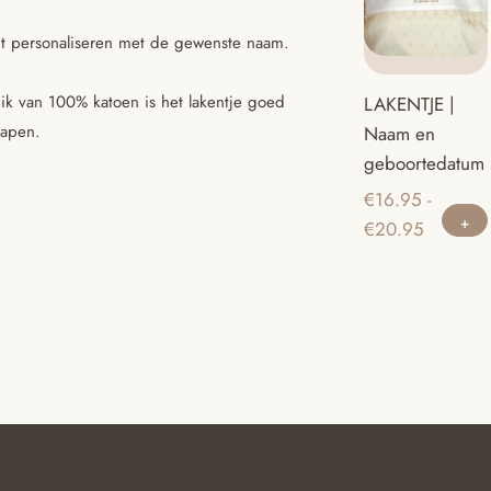
unt personaliseren met de gewenste naam.
ik van 100% katoen is het lakentje goed
LAKENTJE |
lapen.
Naam en
geboortedatum
€
16.95
-
Prijsklas
€
20.95
€16.95
tot
€20.95