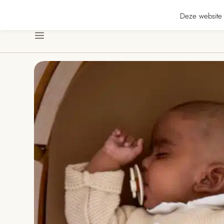
★★★ · Gratis verzending vanaf € 70 · Gratis kaartje met je bestelling • Ver
Deze website 
Menu