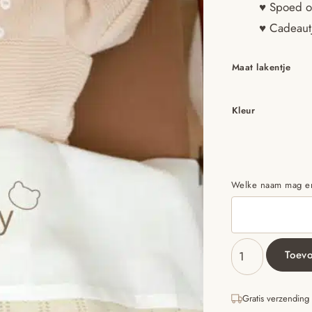
♥ Spoed o
♥ Cadeautj
Maat lakentje
Kleur
Welke naam mag ero
Toev
LAKENTJE
|
Naam
Gratis verzending
met