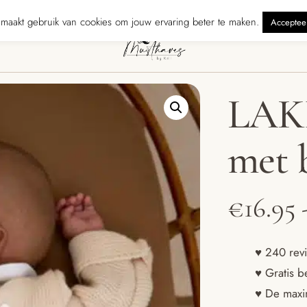
zonden binnen 5 werkdagen
240 reviewers geven ons ★★★★★ · Grati
maakt gebruik van cookies om jouw ervaring beter te maken.
Acceptee
LAK
met 
€
16.95
♥ 240 revi
♥ Gratis b
♥ De maxim