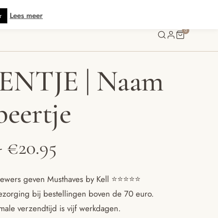
s verzending vanaf € 70 · Gratis kaartje met je bestelling • Verzonden binn
Lees meer
r
0
ENTJE | Naam
beertje
Prijsklasse:
-
€
20.95
€16.95
ewers geven Musthaves by Kell ⭐️⭐️⭐️⭐️⭐️
ezorging bij bestellingen boven de 70 euro.
tot
ale verzendtijd is vijf werkdagen.