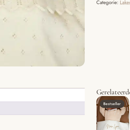
Categorie:
Lake
beertje
aantal
Gerelateerd
Bestseller