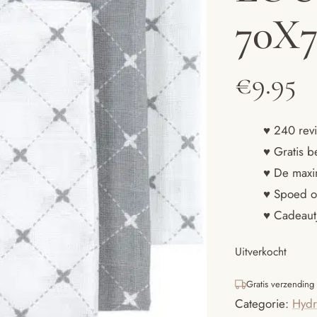
70X
€
9.95
♥ 240 revi
♥ Gratis b
♥ De maxim
♥ Spoed o
♥ Cadeautj
Uitverkocht
Gratis verzending
Categorie:
Hydr