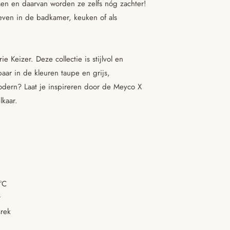
en en daarvan worden ze zelfs nóg zachter!
leven in de badkamer, keuken of als
 Keizer. Deze collectie is stijlvol en
baar in de kleuren taupe en grijs,
 modern? Laat je inspireren door de Meyco X
lkaar.
°C
r
srek