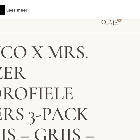
★★★ · Gratis verzending vanaf € 70 · Gratis kaartje met je bestelling • Verz
Lees meer
r
0
CO X MRS.
ZER
ROFIELE
ERS 3-PACK
S – GRIJS –