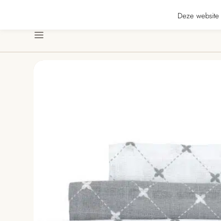
even ons ★★★★★ · Gratis verzending vanaf € 70 · Gratis kaartje met je beste
Deze website 
Menu