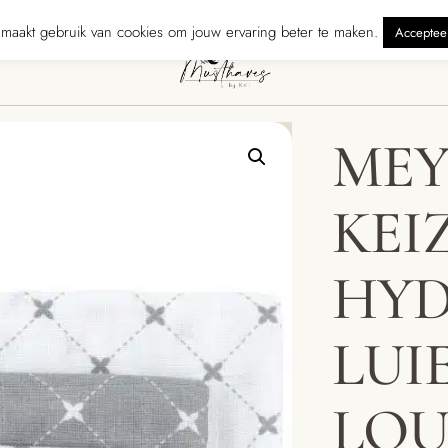
lling • Verzonden binnen 5 werkdagen
240 reviewers geven ons ★★
maakt gebruik van cookies om jouw ervaring beter te maken.
Acceptee
MEY
KEI
HYD
LUI
LOUI