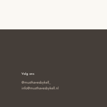
Volg ons
@musthavesbykell_
info@musthavesbykell.nl