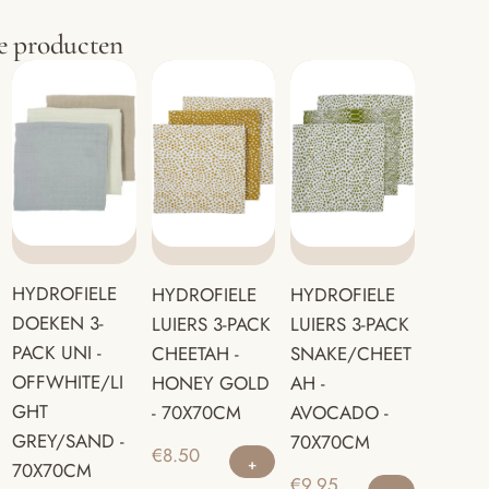
e producten
HYDROFIELE
HYDROFIELE
HYDROFIELE
DOEKEN 3-
LUIERS 3-PACK
LUIERS 3-PACK
PACK UNI -
CHEETAH -
SNAKE/CHEET
OFFWHITE/LI
HONEY GOLD
AH -
GHT
- 70X70CM
AVOCADO -
GREY/SAND -
70X70CM
€
8.50
70X70CM
€
9.95