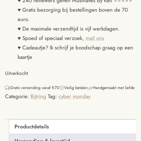
♥ 240 reviewers geven Musthaves by Kell ⭐️⭐️⭐️⭐️⭐️
♥ Gratis bezorging bij bestellingen boven de 70
was:
is:
euro.
€11.95.
€7.50.
♥ De maximale verzendtijd is vijf werkdagen.
♥ Spoed of speciaal verzoek,
mail ons
♥ Cadeautje? Ik schrijf je boodschap graag op een
kaartje
Uitverkocht
Gratis verzending vanaf €70
Veilig betalen
Handgemaakt met liefde
Categorie:
Bijtring
Tag:
cyber monday
Productdetails
Verzending & levertijd