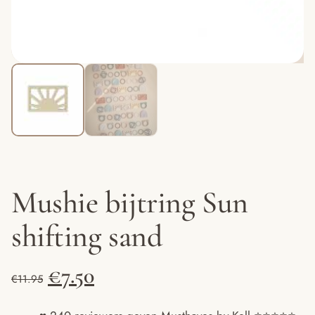
Mushie bijtring Sun
shifting sand
Oorspronkelijke
Huidige
€
7.50
€
11.95
prijs
prijs