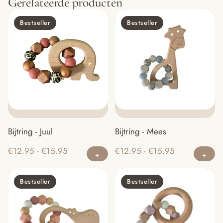
Gerelateerde producten
Bestseller
Bestseller
Bijtring - Juul
Bijtring - Mees
Dit
Di
Prijsklasse:
Prijsklasse:
€
12.95
-
€
15.95
€
12.95
-
€
15.95
product
pr
€12.95
€12.95
heeft
he
tot
tot
Bestseller
Bestseller
meerdere
m
€15.95
€15.95
variaties.
va
Deze
D