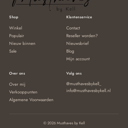
de
d
productpagina
pr
Shop
Klantenservice
Winkel
Contact
Populair
Reseller worden?
Nieuw binnen
Nieuwsbrief
Sale
Blog
Mijn account
Over ons
Volg ons
@musthavesbykell_
Over mij
info@musthavesbykell.nl
Verkooppunten
Algemene Voorwaarden
© 2026 Musthaves by Kell