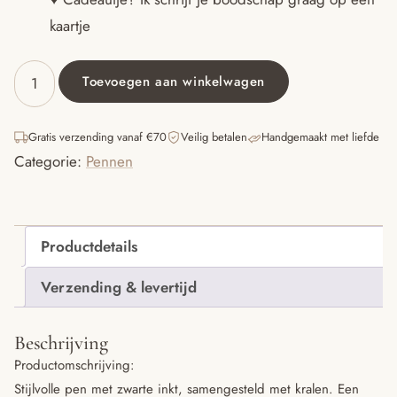
kaartje
Toevoegen aan winkelwagen
Pen
roze
bloesem
Gratis verzending vanaf €70
Veilig betalen
Handgemaakt met liefde
aantal
Categorie:
Pennen
Productdetails
Verzending & levertijd
Beschrijving
Productomschrijving:
Stijlvolle pen met zwarte inkt, samengesteld met kralen. Een