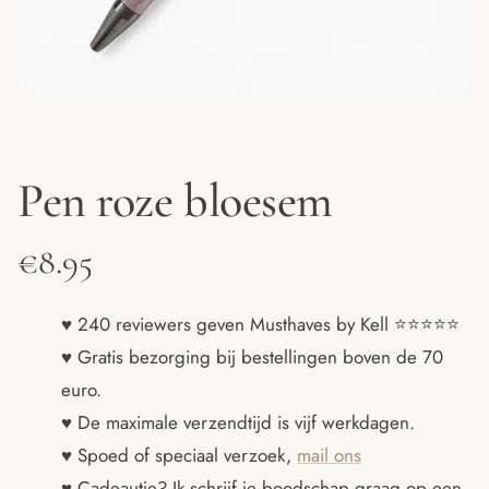
Pen roze bloesem
€
8.95
♥ 240 reviewers geven Musthaves by Kell ⭐️⭐️⭐️⭐️⭐️
♥ Gratis bezorging bij bestellingen boven de 70
euro.
♥ De maximale verzendtijd is vijf werkdagen.
♥ Spoed of speciaal verzoek,
mail ons
♥ Cadeautje? Ik schrijf je boodschap graag op een