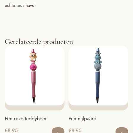
echte musthave!
Gerelateerde producten
Pen roze teddybeer
Pen nijlpaard
€
8.95
€
8.95