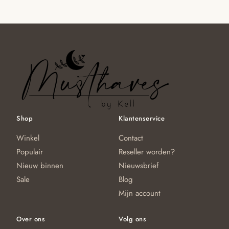
va
variaties.
D
Deze
op
optie
ka
kan
g
gekozen
w
worden
o
op
d
de
pr
productpagina
Shop
Klantenservice
Winkel
Contact
Populair
Reseller worden?
Nieuw binnen
Nieuwsbrief
Sale
Blog
Mijn account
Over ons
Volg ons