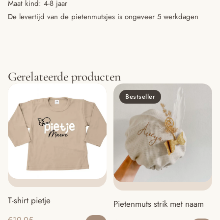
Maat kind: 4-8 jaar
De levertijd van de pietenmutsjes is ongeveer 5 werkdagen
Gerelateerde producten
Bestseller
T-shirt pietje
Pietenmuts strik met naam
Dit
Di
€
19.95