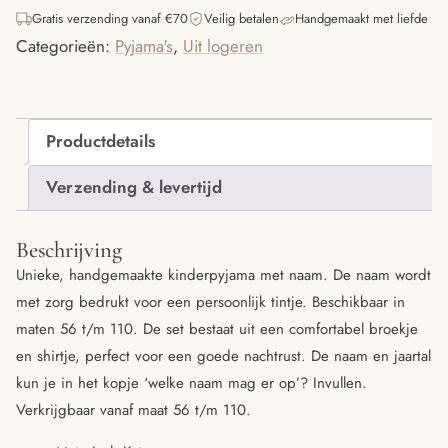
naam
Gratis verzending vanaf €70
Veilig betalen
Handgemaakt met liefde
en
Categorieën:
Pyjama's
,
Uit logeren
jaartal
aantal
Productdetails
Verzending & levertijd
Beschrijving
Unieke, handgemaakte kinderpyjama met naam. De naam wordt
met zorg bedrukt voor een persoonlijk tintje. Beschikbaar in
maten 56 t/m 110. De set bestaat uit een comfortabel broekje
en shirtje, perfect voor een goede nachtrust. De naam en jaartal
kun je in het kopje ‘welke naam mag er op’? Invullen.
Verkrijgbaar vanaf maat 56 t/m 110.