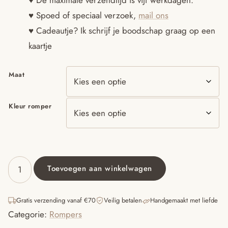
♥ De maximale verzendtijd is vijf werkdagen.
♥ Spoed of speciaal verzoek,
mail ons
♥ Cadeautje? Ik schrijf je boodschap graag op een
kaartje
Maat
Kleur romper
Toevoegen aan winkelwagen
Romper
naam
met
Gratis verzending vanaf €70
Veilig betalen
Handgemaakt met liefde
sierletters
Categorie:
Rompers
aantal