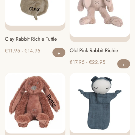
Clay Rabbit Richie Tuttle
Dit
Old Pink Rabbit Richie
Prijsklasse:
€
11.95
-
€
14.95
product
€11.95
Di
Prijsklasse:
€
17.95
-
€
22.95
heeft
tot
pr
€17.95
meerdere
€14.95
he
tot
variaties.
m
€22.95
Deze
va
optie
D
kan
op
gekozen
ka
worden
g
op
w