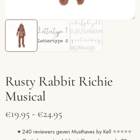
Rusty Rabbit Richie
Musical
Prijsklasse:
€
19.95
-
€
24.95
€19.95
♥ 240 reviewers geven Musthaves by Kell ⭐️⭐️⭐️⭐️⭐️