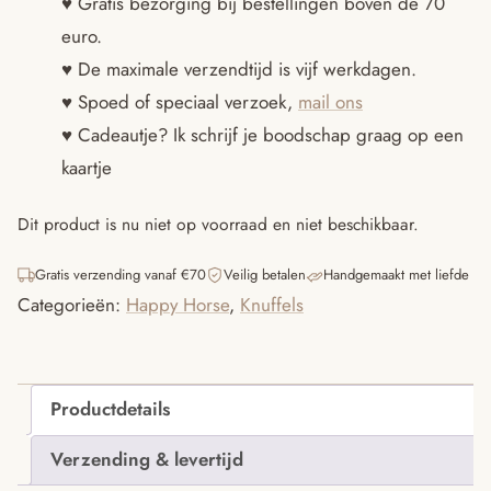
♥ Gratis bezorging bij bestellingen boven de 70
tot
euro.
€24.95
♥ De maximale verzendtijd is vijf werkdagen.
♥ Spoed of speciaal verzoek,
mail ons
♥ Cadeautje? Ik schrijf je boodschap graag op een
kaartje
Dit product is nu niet op voorraad en niet beschikbaar.
Gratis verzending vanaf €70
Veilig betalen
Handgemaakt met liefde
Categorieën:
Happy Horse
,
Knuffels
Productdetails
Verzending & levertijd