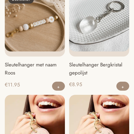
Sleutelhanger Bergkristal
Sleutelhanger met naam
gepolijst
Roos
Dit
€
8.95
€
11.95
product
heeft
meerdere
variaties.
Deze
optie