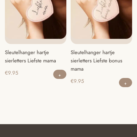
kan
gekozen
worden
op
de
productpagina
Sleutelhanger hartje
Sleutelhanger hartje
sierletters Liefste mama
sierletters Liefste bonus
mama
€
9.95
€
9.95