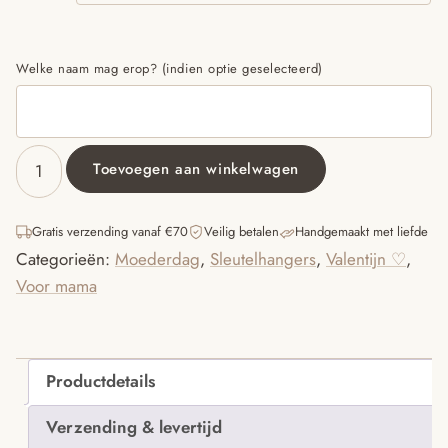
Welke naam mag erop? (indien optie geselecteerd)
Toevoegen aan winkelwagen
Sleutelhanger
de
liefste
Gratis verzending vanaf €70
Veilig betalen
Handgemaakt met liefde
aantal
Categorieën:
Moederdag
,
Sleutelhangers
,
Valentijn ♡
,
Voor mama
Productdetails
Verzending & levertijd