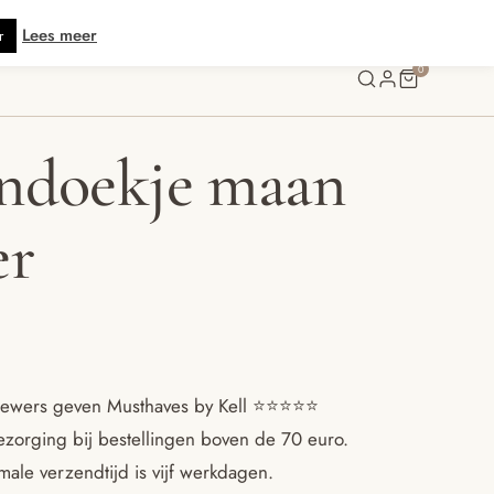
tis verzending vanaf € 70 · Gratis kaartje met je bestelling • Verzonden bin
Lees meer
r
0
ndoekje maan
er
ewers geven Musthaves by Kell ⭐️⭐️⭐️⭐️⭐️
ezorging bij bestellingen boven de 70 euro.
ale verzendtijd is vijf werkdagen.