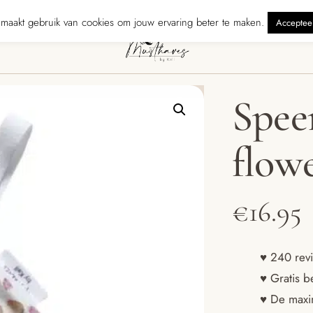
rzonden binnen 5 werkdagen
240 reviewers geven ons ★★★★★ · Gra
maakt gebruik van cookies om jouw ervaring beter te maken.
Acceptee
Spee
flow
€
16.95
♥ 240 revi
♥ Gratis b
♥ De maxim