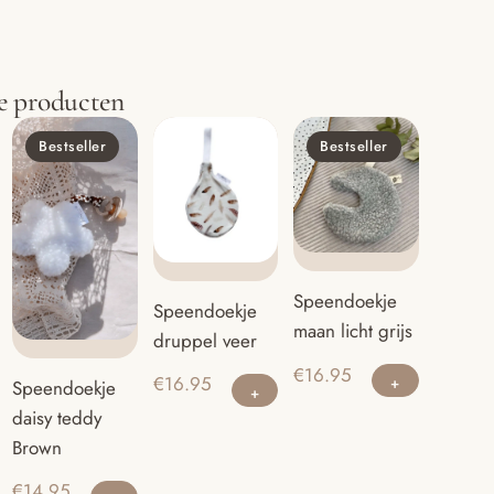
e producten
Bestseller
Bestseller
Speendoekje
Speendoekje
maan licht grijs
druppel veer
€
16.95
€
16.95
Speendoekje
daisy teddy
Brown
€
14.95