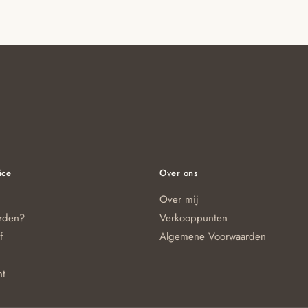
ice
Over ons
Over mij
orden?
Verkooppunten
f
Algemene Voorwaarden
nt