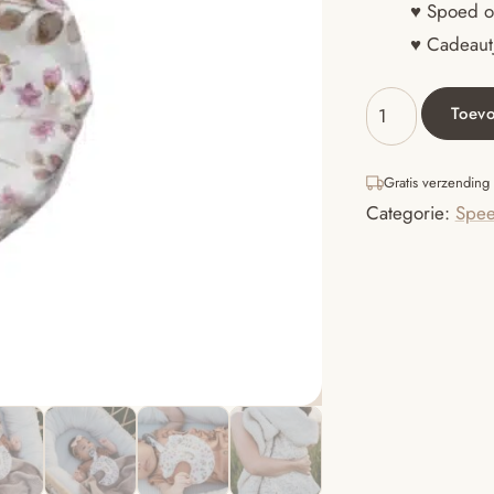
♥ Spoed o
♥ Cadeautj
Toev
Speendoekje
maan
flower
Gratis verzending
aantal
Categorie:
Spee