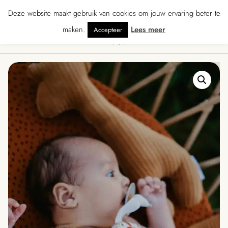
★★★★ · Gratis verzending vanaf € 70 · Gratis kaartje met je bestelling • Ve
Deze website maakt gebruik van cookies om jouw ervaring beter te
maken.
Lees meer
Accepteer
0
Menu