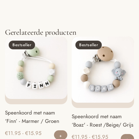
Gerelateerde producten
Bestseller
Bestseller
Speenkoord met naam
Speenkoord met naam
‘Finn’ - Marmer / Groen
‘Boaz' - Roest /Beige/ Grijs
Dit
Prijsklasse:
€
11.95
-
€
15.95
Di
Prijsklasse:
€
11.95
-
€
15.95