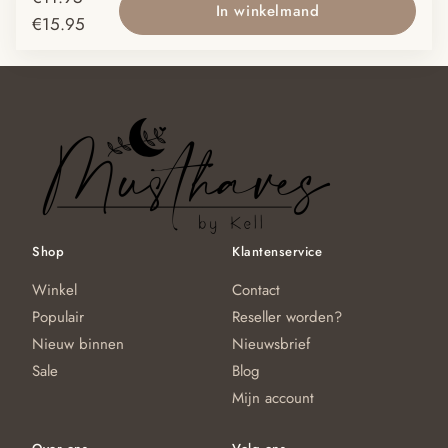
In winkelmand
variaties.
va
Prijsklasse:
€
15.95
Deze
D
€11.95
optie
op
tot
kan
ka
€15.95
gekozen
g
worden
w
op
o
de
d
productpagina
pr
Shop
Klantenservice
Winkel
Contact
Populair
Reseller worden?
Nieuw binnen
Nieuwsbrief
Sale
Blog
Mijn account