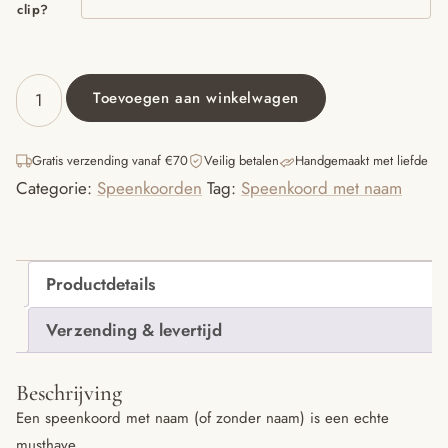
clip?
Toevoegen aan winkelwagen
Speenkoord
met
naam
Gratis verzending vanaf €70
Veilig betalen
Handgemaakt met liefde
‘Dean'
Categorie:
Speenkoorden
Tag:
Speenkoord met naam
-
Grijs
/
Wit
/
Productdetails
Marmer
aantal
Verzending & levertijd
Beschrijving
Een speenkoord met naam (of zonder naam) is een echte
musthave.