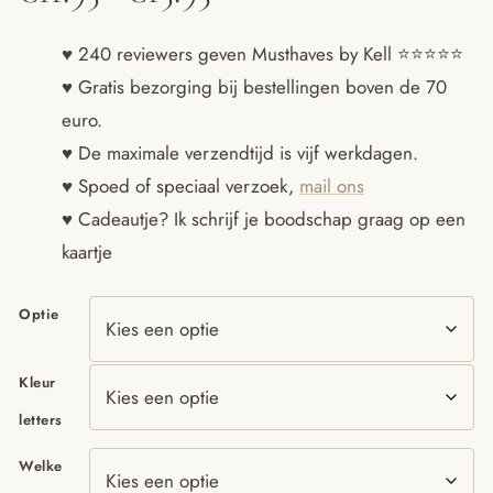
€11.95
♥ 240 reviewers geven Musthaves by Kell ⭐️⭐️⭐️⭐️⭐️
♥ Gratis bezorging bij bestellingen boven de 70
tot
euro.
€15.95
♥ De maximale verzendtijd is vijf werkdagen.
♥ Spoed of speciaal verzoek,
mail ons
♥ Cadeautje? Ik schrijf je boodschap graag op een
kaartje
Optie
Kleur
letters
Welke