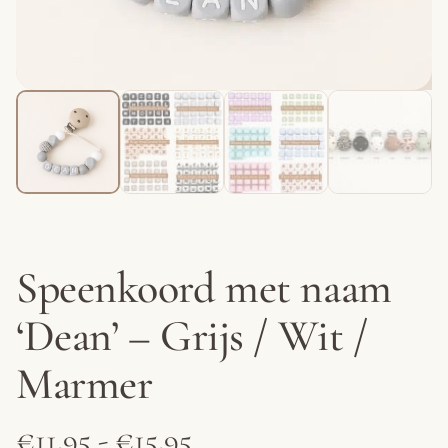
Speenkoord met naam
‘Dean’ – Grijs / Wit /
Marmer
Prijsklasse:
€
11.95
-
€
15.95