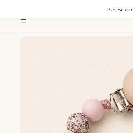
★★ · Gratis verzending vanaf € 70 · Gratis kaartje met je bestelling • Verz
Deze website 
Menu