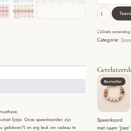
Toev
Speenkoord
met
naam
Gratis verzending
‘Jill’
Categorie:
Spee
-
licht
roze
/roze/
Beige
Gerelateerd
aantal
Bestseller
musthave.
uitzet lijstje. Onze speenkoorden zijn
Speenkoord
ou gebleven?) en erg leuk om cadeau te
met naam 'Joes'