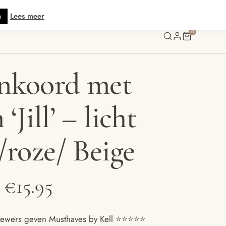
 verzending vanaf € 70 · Gratis kaartje met je bestelling • Verzonden binnen
Lees meer
r
0
nkoord met
‘Jill’ – licht
/roze/ Beige
Prijsklasse:
€
15.95
€11.95
ewers geven Musthaves by Kell ⭐️⭐️⭐️⭐️⭐️