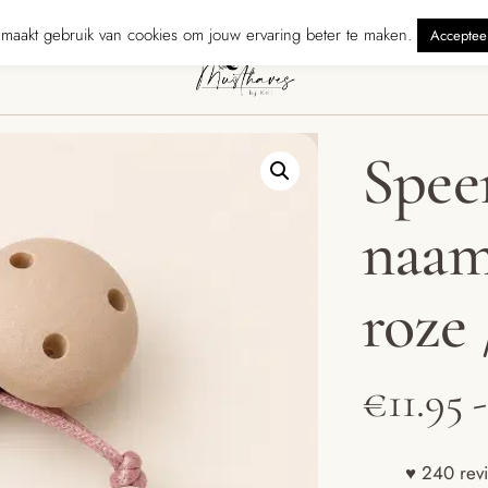
onden binnen 5 werkdagen
240 reviewers geven ons ★★★★★ · Gratis
maakt gebruik van cookies om jouw ervaring beter te maken.
Acceptee
Spee
naam 
roze 
€
11.95
-
♥ 240 revi