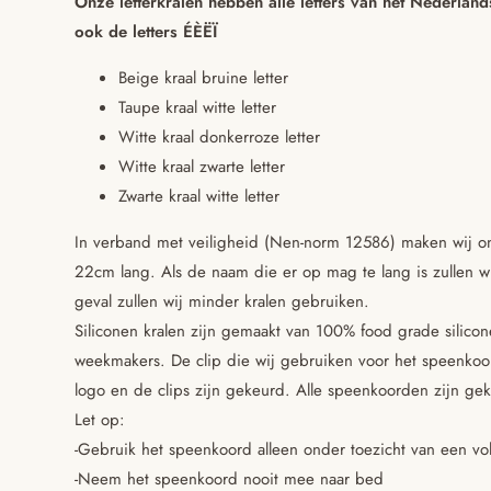
Onze letterkralen hebben alle letters van het Nederland
ook de letters ÉÈËÏ
Beige kraal bruine letter
Taupe kraal witte letter
Witte kraal donkerroze letter
Witte kraal zwarte letter
Zwarte kraal witte letter
In verband met veiligheid (Nen-norm 12586) maken wij o
22cm lang. Als de naam die er op mag te lang is zullen wij
geval zullen wij minder kralen gebruiken.
Siliconen kralen zijn gemaakt van 100% food grade silico
weekmakers. De clip die wij gebruiken voor het speenkoo
logo en de clips zijn gekeurd. Alle speenkoorden zijn gek
Let op:
-Gebruik het speenkoord alleen onder toezicht van een v
-Neem het speenkoord nooit mee naar bed