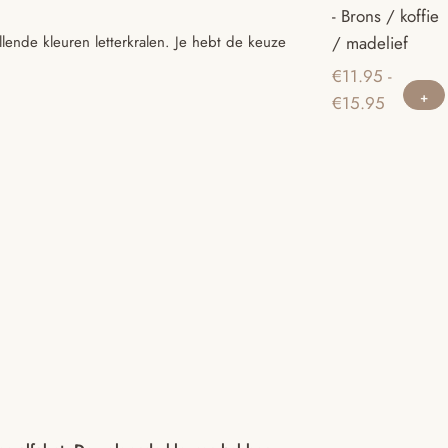
- Brons / koffie
ende kleuren letterkralen. Je hebt de keuze
/ madelief
€
11.95
-
Prijsklass
€
15.95
€11.95
tot
€15.95