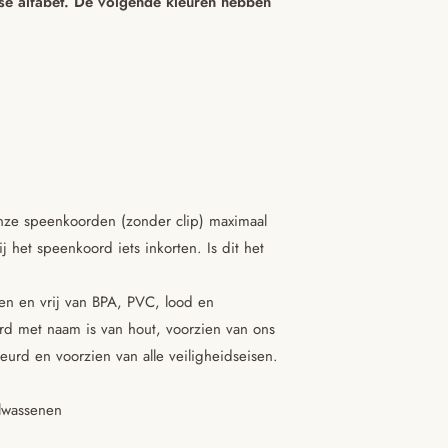
se alfabet.
De volgende kleuren hebben
nze speenkoorden (zonder clip) maximaal
 het speenkoord iets inkorten. Is dit het
nen en vrij van BPA, PVC, lood en
rd met naam is van hout, voorzien van ons
eurd en voorzien van alle veiligheidseisen.
olwassenen