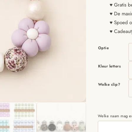
♥ Gratis b
♥ De maxim
♥ Spoed o
♥ Cadeautj
Optie
Kleur letters
Welke clip?
Welke naam mag ero