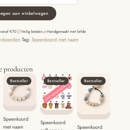
oegen aan winkelwagen
 vanaf €70
Veilig betalen
Handgemaakt met liefde
nkoorden
Tag:
Speenkoord met naam
e producten
Bestseller
Bestseller
Bestseller
Speenkoord
Speenkoord
met naam
Speenkoord