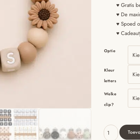
♥ Gratis b
♥ De maxim
♥ Spoed o
♥ Cadeautj
Optie
Kleur
letters
Welke
clip?
Toev
Speenkoord