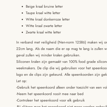
Beige kraal bruine letter
Taupe kraal witte letter
Witte kraal donkerroze letter
Witte kraal zwarte letter
Zwarte kraal witte letter
In verband met veiligheid (Nen-norm 12586) maken wij o
22cm lang. Als de naam die er op mag te lang is zullen wij
geval zullen wij minder kralen gebruiken.
Siliconen kralen zijn gemaakt van 100% food grade silico
weekmakers. De clip die wij gebruiken voor het speenkoo
logo en de clips zijn gekeurd. Alle speenkoorden zijn gek
Let op:
-Gebruik het speenkoord alleen onder toezicht van een v
-Neem het speenkoord nooit mee naar bed
-Controleer het speenkoord voor elk gebruik
-Bij slijtage mag het speenkoord niet meer worden gebrui