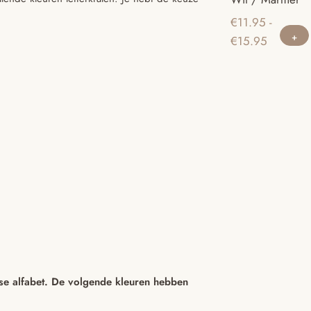
€
11.95
-
Prijsklass
€
15.95
€11.95
tot
€15.95
se alfabet.
De volgende kleuren hebben