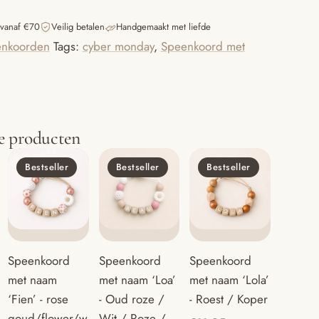
 vanaf €70
Veilig betalen
Handgemaakt met liefde
nkoorden
Tags:
cyber monday
,
Speenkoord met
e producten
Bestseller
Bestseller
Bestseller
Speenkoord
Speenkoord
Speenkoord
met naam
met naam ‘Loa’
met naam ‘Lola’
‘Fien’ - rose
- Oud roze /
- Roest / Koper
goud/flower/w
Wit / Roze /