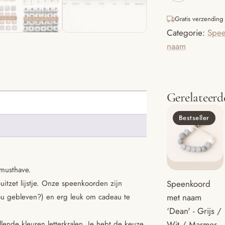
met
naam
Gratis verzending
'Joes'
Categorie:
Spee
-
Brons
naam
/
koffie
/
madelief
aantal
Gerelateerd
Bestseller
musthave.
uitzet lijstje. Onze speenkoorden zijn
Speenkoord
ou gebleven?) en erg leuk om cadeau te
met naam
‘Dean' - Grijs /
ende kleuren letterkralen. Je hebt de keuze
Wit / Marmer