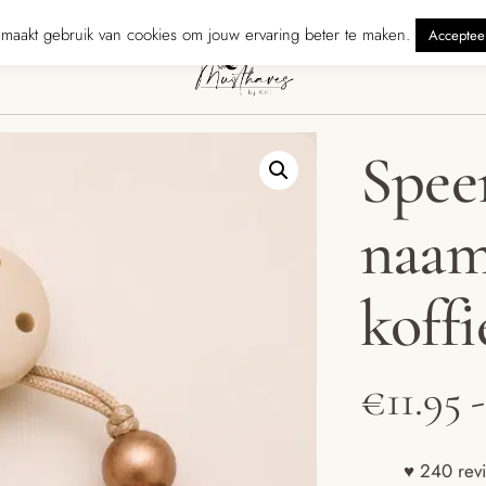
onden binnen 5 werkdagen
240 reviewers geven ons ★★★★★ · Gratis
maakt gebruik van cookies om jouw ervaring beter te maken.
Acceptee
Spee
naam 
koffi
€
11.95
-
♥ 240 revi