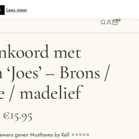
 verzending vanaf € 70 · Gratis kaartje met je bestelling • Verzonden binne
Lees meer
r
0
nkoord met
‘Joes’ – Brons /
e / madelief
Prijsklasse:
€
15.95
€11.95
ewers geven Musthaves by Kell ⭐️⭐️⭐️⭐️⭐️