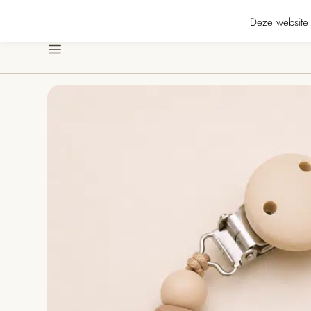
★★ · Gratis verzending vanaf € 70 · Gratis kaartje met je bestelling • Verz
Deze website 
Menu