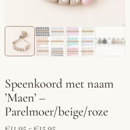
Speenkoord met naam
’Maen’ –
Parelmoer/beige/roze
Prijsklasse:
€
11.95
-
€
15.95