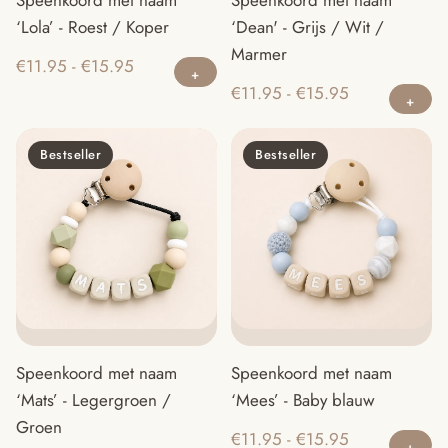
‘Lola’ - Roest / Koper
‘Dean' - Grijs / Wit /
Marmer
Dit
Prijsklasse:
€
11.95
-
€
15.95
product
Di
€11.95
Prijsklasse:
€
11.95
-
€
15.95
heeft
pr
tot
€11.95
meerdere
he
€15.95
tot
Bestseller
Bestseller
variaties.
m
€15.95
Deze
va
optie
D
kan
op
gekozen
ka
worden
g
op
w
de
o
Speenkoord met naam
Speenkoord met naam
productpagina
d
‘Mats’ - Legergroen /
‘Mees’ - Baby blauw
pr
Groen
Di
Prijsklasse:
€
11.95
-
€
15.95