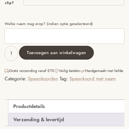
clip?
Welke naam mag erop? (indien optie geselecteerd)
Toevoegen aan winkelwagen
Speenkoord
met
naam
Gratis verzending vanaf €70
Veilig betalen
Handgemaakt met liefde
’Maen’
Categorie:
Speenkoorden
Tag:
Speenkoord met naam
-
Parelmoer/beige/roze
aantal
Productdetails
Verzending & levertijd