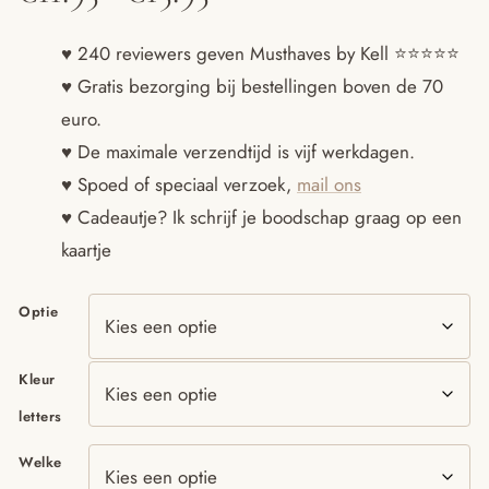
€11.95
♥ 240 reviewers geven Musthaves by Kell ⭐️⭐️⭐️⭐️⭐️
♥ Gratis bezorging bij bestellingen boven de 70
tot
euro.
€15.95
♥ De maximale verzendtijd is vijf werkdagen.
♥ Spoed of speciaal verzoek,
mail ons
♥ Cadeautje? Ik schrijf je boodschap graag op een
kaartje
Optie
Kleur
letters
Welke