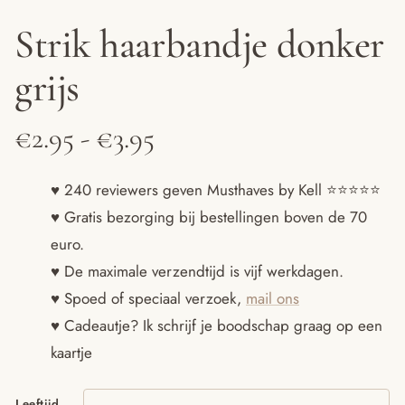
Strik haarbandje donker
grijs
Prijsklasse:
€
2.95
-
€
3.95
€2.95
♥ 240 reviewers geven Musthaves by Kell ⭐️⭐️⭐️⭐️⭐️
♥ Gratis bezorging bij bestellingen boven de 70
tot
euro.
€3.95
♥ De maximale verzendtijd is vijf werkdagen.
♥ Spoed of speciaal verzoek,
mail ons
♥ Cadeautje? Ik schrijf je boodschap graag op een
kaartje
Leeftijd