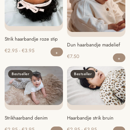
Strik haarbandje roze stip
Dun haarbandje madelief
Dit
Prijsklasse:
€
2.95
-
€
3.95
product
€
7.50
€2.95
heeft
tot
meerdere
€3.95
Bestseller
Bestseller
variaties.
Deze
optie
kan
gekozen
Haarbandje strik bruin
Strikhaarband denim
worden
op
Di
Dit
Prijsklasse:
Prijsklasse:
€
2.95
-
€
3.95
€
2.95
-
€
3.95