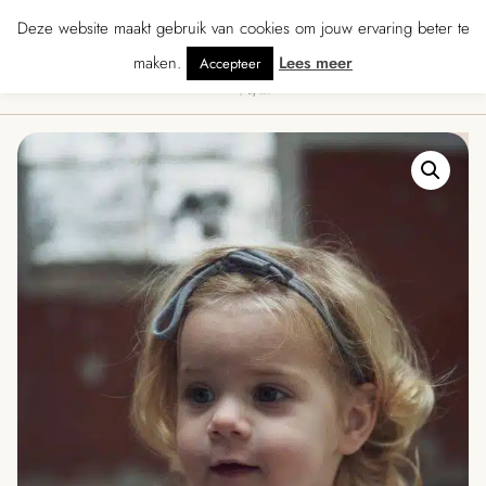
★★★★ · Gratis verzending vanaf € 70 · Gratis kaartje met je bestelling • Ve
Deze website maakt gebruik van cookies om jouw ervaring beter te
maken.
Lees meer
Accepteer
0
Menu