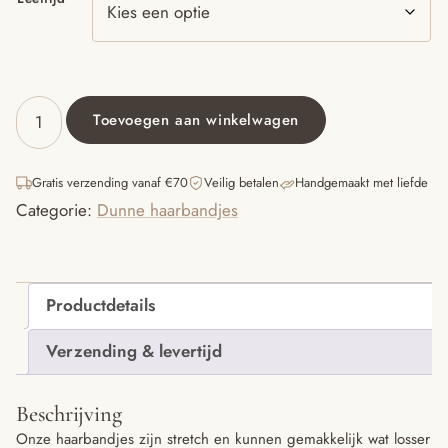
Toevoegen aan winkelwagen
Strik
haarbandje
donker
Gratis verzending vanaf €70
Veilig betalen
Handgemaakt met liefde
grijs
Categorie:
Dunne haarbandjes
aantal
Productdetails
Verzending & levertijd
Beschrijving
Onze haarbandjes zijn stretch en kunnen gemakkelijk wat losser