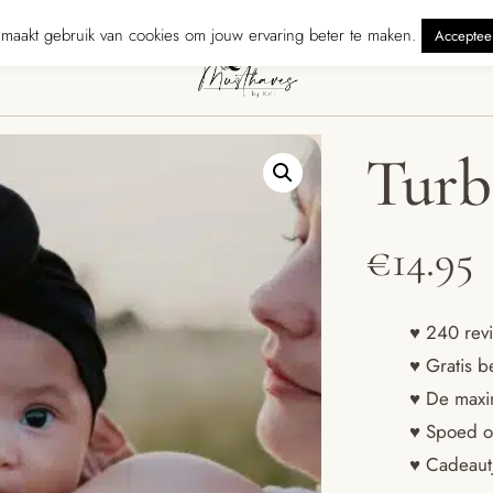
rzonden binnen 5 werkdagen
240 reviewers geven ons ★★★★★ · Gra
maakt gebruik van cookies om jouw ervaring beter te maken.
Acceptee
Turb
€
14.95
♥ 240 revi
♥ Gratis b
♥ De maxim
♥ Spoed o
♥ Cadeautj