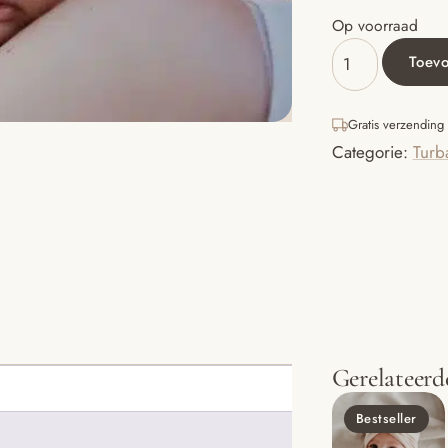
Op voorraad
Toev
Turban
muts
Black
Gratis verzending
aantal
Categorie:
Turb
Gerelateerd
Bestseller