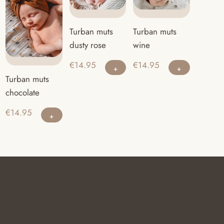
Turban muts
Turban muts
dusty rose
wine
€
14.95
€
14.95
Turban muts
chocolate
€
14.95