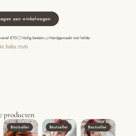
oegen aan winkelwagen
 vanaf €70
Veilig betalen
Handgemaakt met liefde
an baby muts
e producten
Bestseller
Bestseller
Bestseller