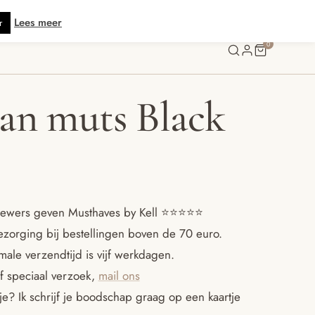
tis verzending vanaf € 70 · Gratis kaartje met je bestelling • Verzonden bin
Lees meer
r
0
an muts Black
ewers geven Musthaves by Kell ⭐️⭐️⭐️⭐️⭐️
ezorging bij bestellingen boven de 70 euro.
ale verzendtijd is vijf werkdagen.
f speciaal verzoek,
mail ons
e? Ik schrijf je boodschap graag op een kaartje