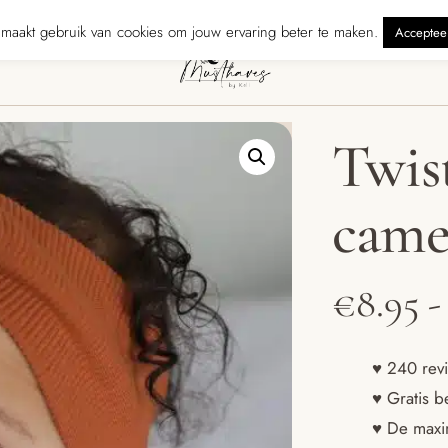
zonden binnen 5 werkdagen
240 reviewers geven ons ★★★★★ · Grati
maakt gebruik van cookies om jouw ervaring beter te maken.
Acceptee
Twis
came
€
8.95
-
♥ 240 revi
♥ Gratis b
♥ De maxim