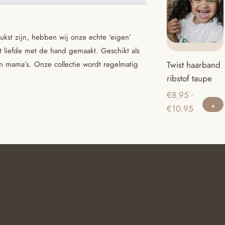
kst zijn, hebben wij onze echte ‘eigen’
t liefde met de hand gemaakt. Geschikt als
n mama’s. Onze collectie wordt regelmatig
Twist haarband
ribstof taupe
€
8.95
-
Prijsklass
€
10.95
€8.95
tot
€10.95