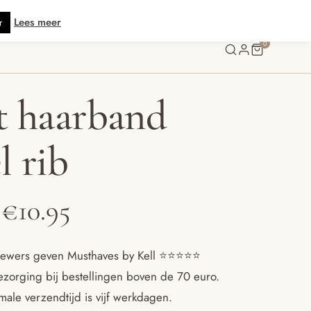
s verzending vanaf € 70 · Gratis kaartje met je bestelling • Verzonden binn
Lees meer
r
0
t haarband
l rib
Prijsklasse:
€
10.95
€8.95
ewers geven Musthaves by Kell ⭐️⭐️⭐️⭐️⭐️
ezorging bij bestellingen boven de 70 euro.
tot
ale verzendtijd is vijf werkdagen.