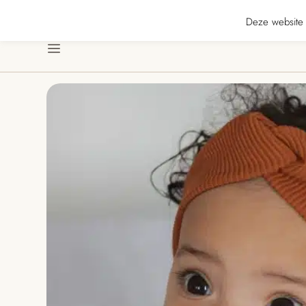
★★★ · Gratis verzending vanaf € 70 · Gratis kaartje met je bestelling • Ver
Deze website 
Menu