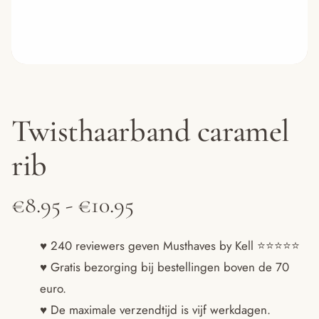
Twisthaarband caramel
rib
Prijsklasse:
€
8.95
-
€
10.95
€8.95
♥ 240 reviewers geven Musthaves by Kell ⭐️⭐️⭐️⭐️⭐️
♥ Gratis bezorging bij bestellingen boven de 70
tot
euro.
€10.95
♥ De maximale verzendtijd is vijf werkdagen.