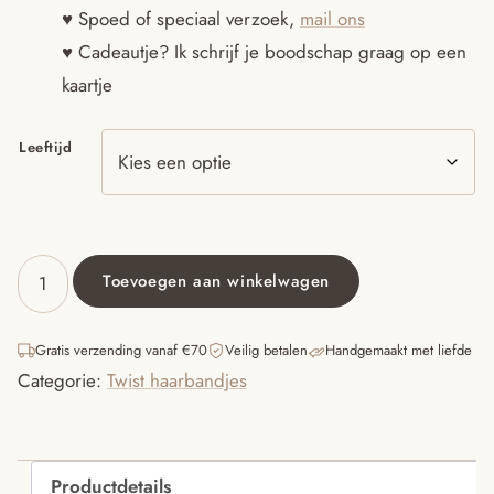
♥ Spoed of speciaal verzoek,
mail ons
♥ Cadeautje? Ik schrijf je boodschap graag op een
kaartje
Leeftijd
Toevoegen aan winkelwagen
Twisthaarband
caramel
rib
Gratis verzending vanaf €70
Veilig betalen
Handgemaakt met liefde
aantal
Categorie:
Twist haarbandjes
Productdetails