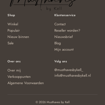
d
pr
Shop
Klantenservice
Winkel
Contact
Populair
Reseller worden?
Nieuw binnen
Nieuwsbrief
Sale
Blog
Mijn account
Over ons
Volg ons
@musthavesbykell_
Over mij
info@musthavesbykell.nl
Verkooppunten
Algemene Voorwaarden
© 2026 Musthaves by Kell